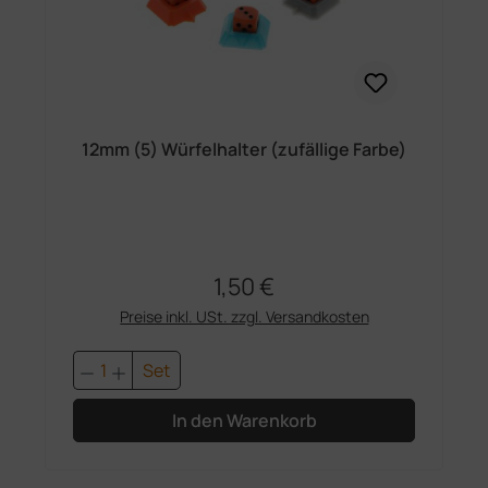
12mm (5) Würfelhalter (zufällige Farbe)
1,50 €
Regulärer Preis:
Preise inkl. USt. zzgl. Versandkosten
Produkt Anzahl: Gib den gewünschten 
Set
In den Warenkorb