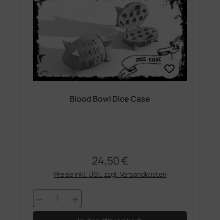
Blood Bowl Dice Case
24,50 €
Regulärer Preis:
Preise inkl. USt. zzgl. Versandkosten
Produkt Anzahl: Gib den gewünschten 