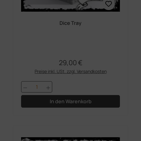
Dice Tray
29,00 €
Regulärer Preis:
Preise inkl. USt. zzgl. Versandkosten
Produkt Anzahl: Gib den gewünschten 
In den Warenkorb