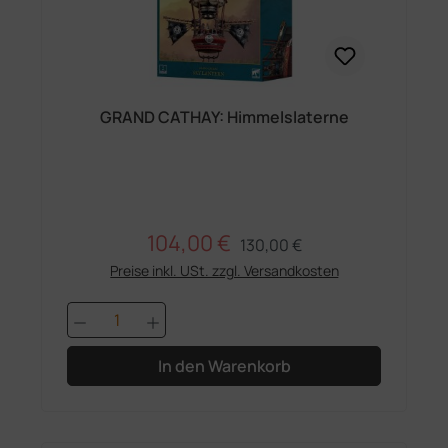
GRAND CATHAY: Himmelslaterne
104,00 €
Regulärer Preis:
Verkaufspreis:
130,00 €
Preise inkl. USt. zzgl. Versandkosten
Produkt Anzahl: Gib den gewünschten 
In den Warenkorb