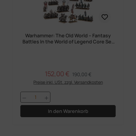
Warhammer: The Old World – Fantasy
Battles In the World of Legend Core Set
(Englisch)
152,00 €
Regulärer Preis:
Verkaufspreis:
190,00 €
Preise inkl. USt. zzgl. Versandkosten
Produkt Anzahl: Gib den gewünschten 
In den Warenkorb