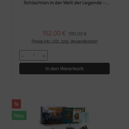
Schlachten in der Welt der Legende –
Grundset
152,00 €
Regulärer Preis:
Verkaufspreis:
190,00 €
Preise inkl. USt. zzgl. Versandkosten
Produkt Anzahl: Gib den gewünschten 
In den Warenkorb
Rabatt
%
Neu