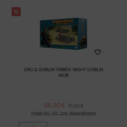
Rabatt
%
ORC & GOBLIN TRIBES: NIGHT GOBLIN
MOB
56,00 €
Regulärer Preis:
Verkaufspreis:
70,00 €
Preise inkl. USt. zzgl. Versandkosten
Produkt Anzahl: Gib den gewünschten 