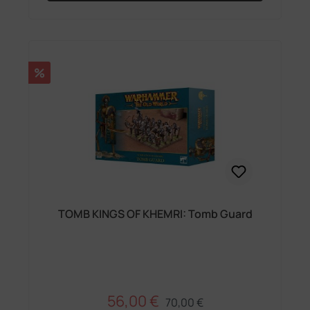
Rabatt
%
TOMB KINGS OF KHEMRI: Tomb Guard
56,00 €
Regulärer Preis:
Verkaufspreis:
70,00 €