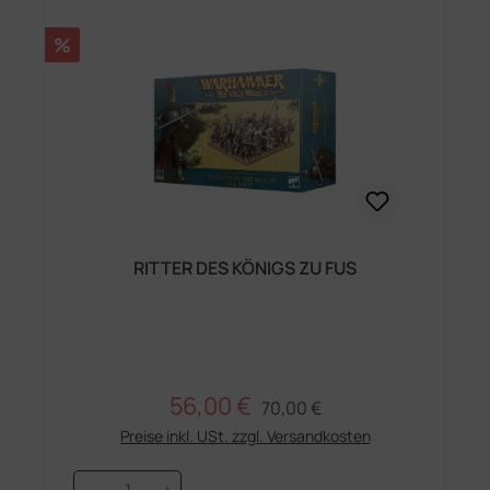
Rabatt
%
RITTER DES KÖNIGS ZU FUS
56,00 €
Regulärer Preis:
Verkaufspreis:
70,00 €
Preise inkl. USt. zzgl. Versandkosten
Produkt Anzahl: Gib den gewünschten 