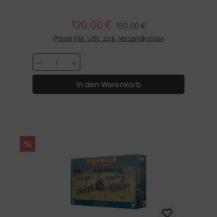
120,00 €
Regulärer Preis:
Verkaufspreis:
150,00 €
Preise inkl. USt. zzgl. Versandkosten
Produkt Anzahl: Gib den gewünschten 
In den Warenkorb
Rabatt
%