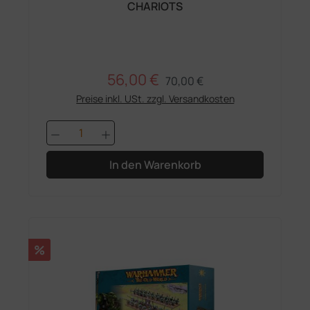
CHARIOTS
56,00 €
Regulärer Preis:
Verkaufspreis:
70,00 €
Preise inkl. USt. zzgl. Versandkosten
Produkt Anzahl: Gib den gewünschten 
In den Warenkorb
Rabatt
%