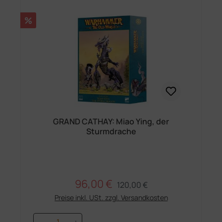
Rabatt
%
GRAND CATHAY: Miao Ying, der
Sturmdrache
96,00 €
Regulärer Preis:
Verkaufspreis:
120,00 €
Preise inkl. USt. zzgl. Versandkosten
Produkt Anzahl: Gib den gewünschten 