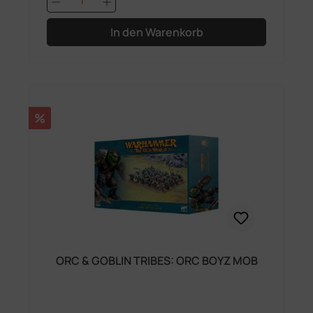
In den Warenkorb
Rabatt
%
ORC & GOBLIN TRIBES: ORC BOYZ MOB