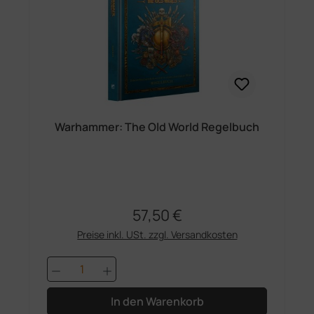
Warhammer: The Old World Regelbuch
57,50 €
Regulärer Preis:
Preise inkl. USt. zzgl. Versandkosten
Produkt Anzahl: Gib den gewünschten 
In den Warenkorb