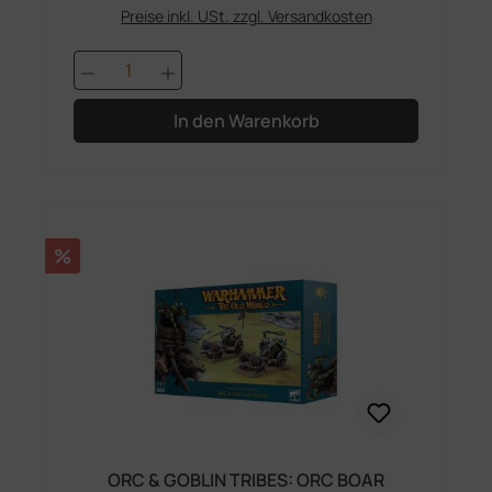
Preise inkl. USt. zzgl. Versandkosten
Produkt Anzahl: Gib den gewünschten 
In den Warenkorb
Rabatt
%
ORC & GOBLIN TRIBES: ORC BOAR