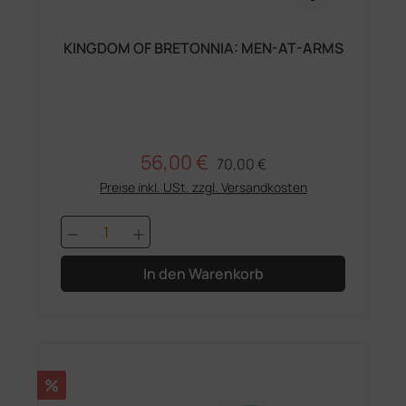
KINGDOM OF BRETONNIA: MEN-AT-ARMS
56,00 €
Regulärer Preis:
Verkaufspreis:
70,00 €
Preise inkl. USt. zzgl. Versandkosten
Produkt Anzahl: Gib den gewünschten 
In den Warenkorb
Rabatt
%