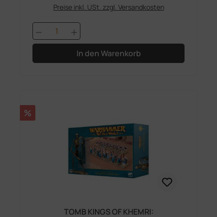
Preise inkl. USt. zzgl. Versandkosten
Produkt Anzahl: Gib den gewünschten 
In den Warenkorb
Rabatt
%
TOMB KINGS OF KHEMRI: