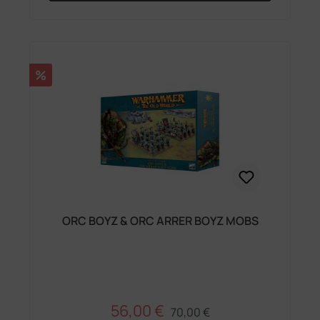
Rabatt
%
ORC BOYZ & ORC ARRER BOYZ MOBS
56,00 €
Regulärer Preis:
Verkaufspreis:
70,00 €