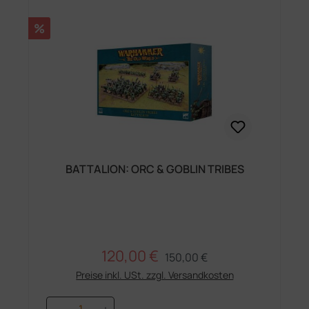
Rabatt
%
BATTALION: ORC & GOBLIN TRIBES
120,00 €
Regulärer Preis:
Verkaufspreis:
150,00 €
Preise inkl. USt. zzgl. Versandkosten
Produkt Anzahl: Gib den gewünschten 