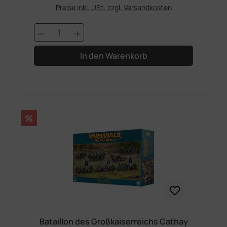
Preise inkl. USt. zzgl. Versandkosten
Produkt Anzahl: Gib den gewünschten 
In den Warenkorb
Rabatt
%
Bataillon des Großkaiserreichs Cathay