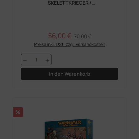
SKELETTKRIEGER /
SKELETTBOGENSCHÜTZEN
56,00 €
Regulärer Preis:
Verkaufspreis:
70,00 €
Preise inkl. USt. zzgl. Versandkosten
Produkt Anzahl: Gib den gewünschten 
In den Warenkorb
Rabatt
%