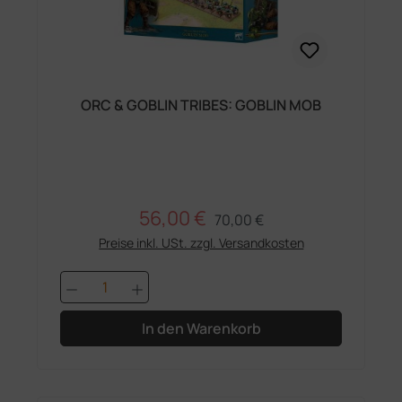
ORC & GOBLIN TRIBES: GOBLIN MOB
56,00 €
Regulärer Preis:
Verkaufspreis:
70,00 €
Preise inkl. USt. zzgl. Versandkosten
Produkt Anzahl: Gib den gewünschten 
In den Warenkorb