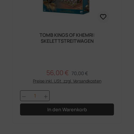
TOMB KINGS OF KHEMRI:
SKELETTSTREITWAGEN
56,00 €
Regulärer Preis:
Verkaufspreis:
70,00 €
Preise inkl. USt. zzgl. Versandkosten
Produkt Anzahl: Gib den gewünschten 
In den Warenkorb