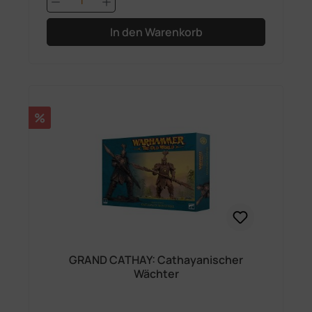
In den Warenkorb
Rabatt
%
GRAND CATHAY: Cathayanischer
Wächter