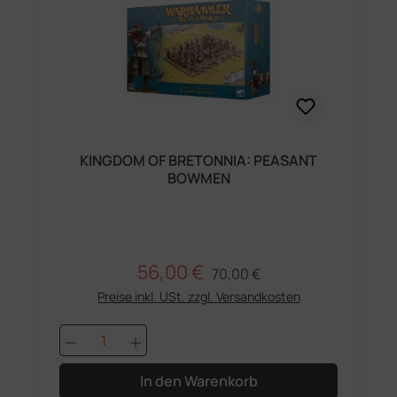
KINGDOM OF BRETONNIA: PEASANT
BOWMEN
56,00 €
Regulärer Preis:
Verkaufspreis:
70,00 €
Preise inkl. USt. zzgl. Versandkosten
Produkt Anzahl: Gib den gewünschten 
In den Warenkorb