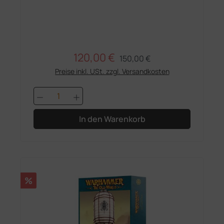
120,00 €
Regulärer Preis:
Verkaufspreis:
150,00 €
Preise inkl. USt. zzgl. Versandkosten
Produkt Anzahl: Gib den gewünschten 
In den Warenkorb
Rabatt
%