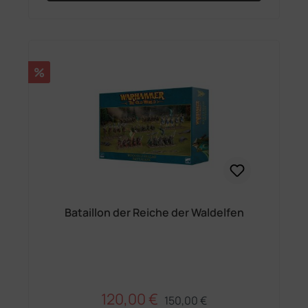
Rabatt
%
Bataillon der Reiche der Waldelfen
120,00 €
Regulärer Preis:
Verkaufspreis:
150,00 €