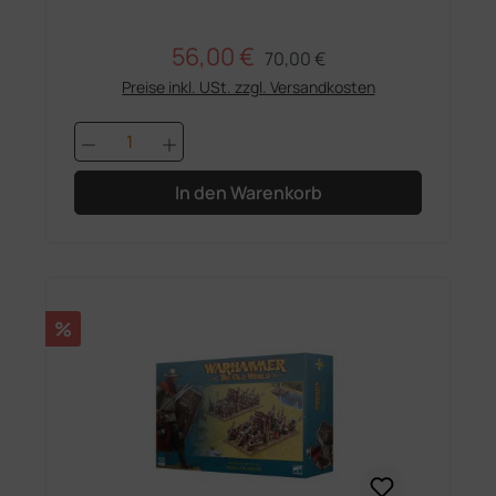
56,00 €
Regulärer Preis:
Verkaufspreis:
70,00 €
Preise inkl. USt. zzgl. Versandkosten
Produkt Anzahl: Gib den gewünschten 
In den Warenkorb
Rabatt
%