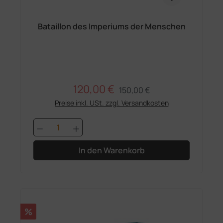
Bataillon des Imperiums der Menschen
120,00 €
Regulärer Preis:
Verkaufspreis:
150,00 €
Preise inkl. USt. zzgl. Versandkosten
Produkt Anzahl: Gib den gewünschten 
In den Warenkorb
Rabatt
%