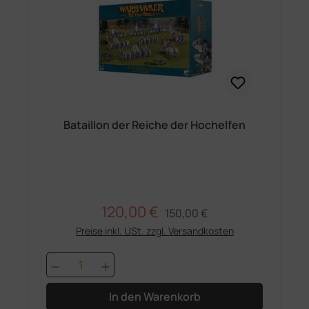
Bataillon der Reiche der Hochelfen
120,00 €
Regulärer Preis:
Verkaufspreis:
150,00 €
Preise inkl. USt. zzgl. Versandkosten
Produkt Anzahl: Gib den gewünschten 
In den Warenkorb