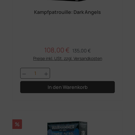
Kampfpatrouille: Dark Angels
108,00 €
Regulärer Preis:
Verkaufspreis:
135,00 €
Preise inkl. USt. zzgl. Versandkosten
Produkt Anzahl: Gib den gewünschten 
In den Warenkorb
Rabatt
%