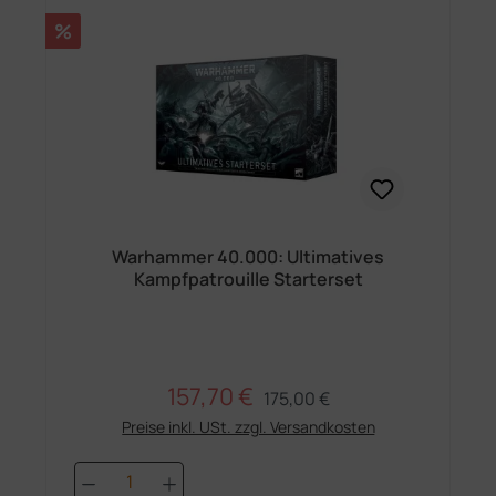
Rabatt
%
Warhammer 40.000: Ultimatives
Kampfpatrouille Starterset
157,70 €
Regulärer Preis:
Verkaufspreis:
175,00 €
Preise inkl. USt. zzgl. Versandkosten
Produkt Anzahl: Gib den gewünschten 