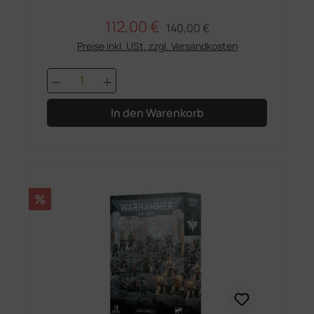
112,00 €
Regulärer Preis:
Verkaufspreis:
140,00 €
Preise inkl. USt. zzgl. Versandkosten
Produkt Anzahl: Gib den gewünschten 
In den Warenkorb
Rabatt
%