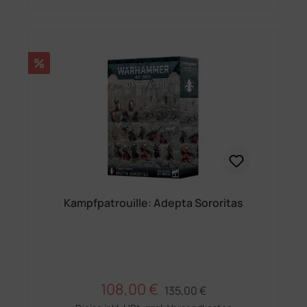
Rabatt
%
Kampfpatrouille: Adepta Sororitas
108,00 €
Regulärer Preis:
Verkaufspreis:
135,00 €