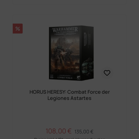
Rabatt
%
HORUS HERESY: Combat Force der
Legiones Astartes
108,00 €
Regulärer Preis:
Verkaufspreis:
135,00 €