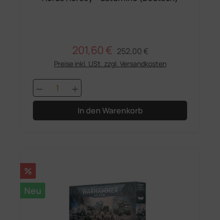
201,60 €
Regulärer Preis:
Verkaufspreis:
252,00 €
Preise inkl. USt. zzgl. Versandkosten
Produkt Anzahl: Gib den gewünschten 
In den Warenkorb
Rabatt
%
Neu