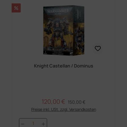
Rabatt
%
Knight Castellan / Dominus
120,00 €
Regulärer Preis:
Verkaufspreis:
150,00 €
Preise inkl. USt. zzgl. Versandkosten
Produkt Anzahl: Gib den gewünschten 