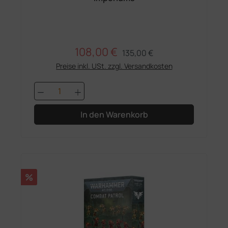
108,00 €
Regulärer Preis:
Verkaufspreis:
135,00 €
Preise inkl. USt. zzgl. Versandkosten
Produkt Anzahl: Gib den gewünschten 
In den Warenkorb
Rabatt
%