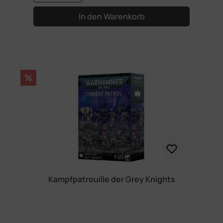
In den Warenkorb
Rabatt
%
Kampfpatrouille der Grey Knights