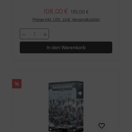
108,00 €
Regulärer Preis:
Verkaufspreis:
135,00 €
Preise inkl. USt. zzgl. Versandkosten
Produkt Anzahl: Gib den gewünschten 
In den Warenkorb
Rabatt
%