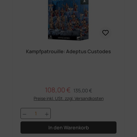
Kampfpatrouille: Adeptus Custodes
108,00 €
Regulärer Preis:
Verkaufspreis:
135,00 €
Preise inkl. USt. zzgl. Versandkosten
Produkt Anzahl: Gib den gewünschten 
In den Warenkorb