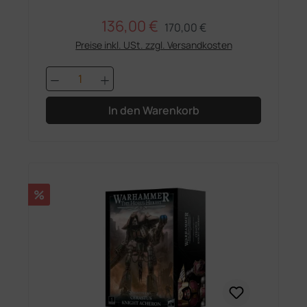
136,00 €
Regulärer Preis:
Verkaufspreis:
170,00 €
Preise inkl. USt. zzgl. Versandkosten
Produkt Anzahl: Gib den gewünschten 
In den Warenkorb
Rabatt
%