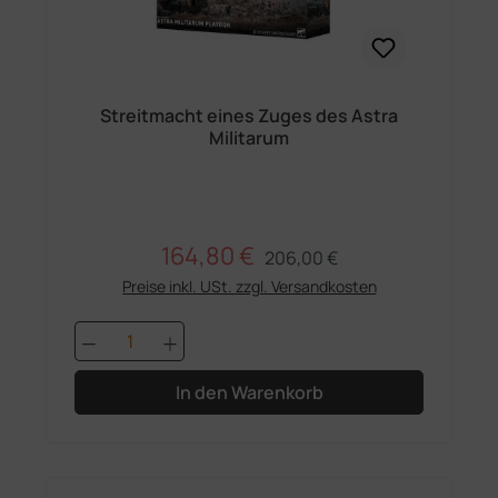
Streitmacht eines Zuges des Astra
Militarum
164,80 €
Regulärer Preis:
Verkaufspreis:
206,00 €
Preise inkl. USt. zzgl. Versandkosten
Produkt Anzahl: Gib den gewünschten 
In den Warenkorb