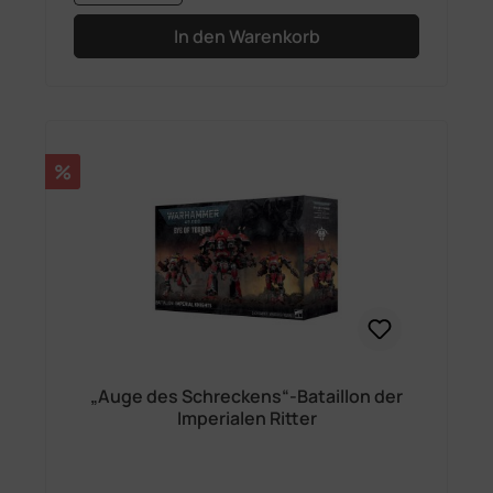
In den Warenkorb
Rabatt
%
„Auge des Schreckens“-Bataillon der
Imperialen Ritter