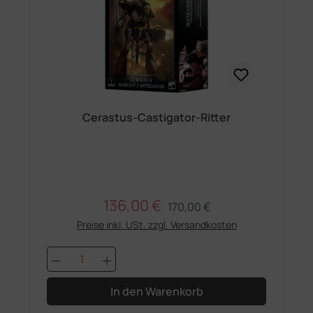
Cerastus-Castigator-Ritter
136,00 €
Regulärer Preis:
Verkaufspreis:
170,00 €
Preise inkl. USt. zzgl. Versandkosten
Produkt Anzahl: Gib den gewünschten 
In den Warenkorb