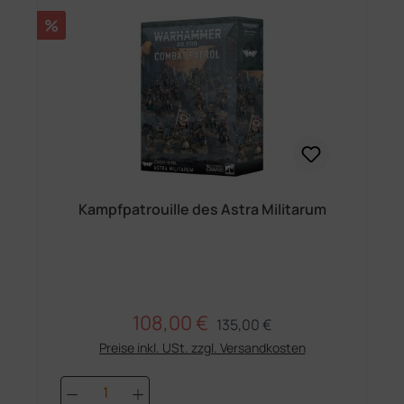
Rabatt
%
Kampfpatrouille des Astra Militarum
108,00 €
Regulärer Preis:
Verkaufspreis:
135,00 €
Preise inkl. USt. zzgl. Versandkosten
Produkt Anzahl: Gib den gewünschten 