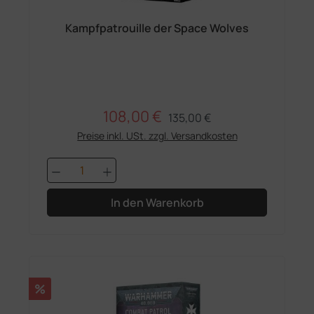
Kampfpatrouille der Space Wolves
108,00 €
Regulärer Preis:
Verkaufspreis:
135,00 €
Preise inkl. USt. zzgl. Versandkosten
Produkt Anzahl: Gib den gewünschten 
In den Warenkorb
Rabatt
%