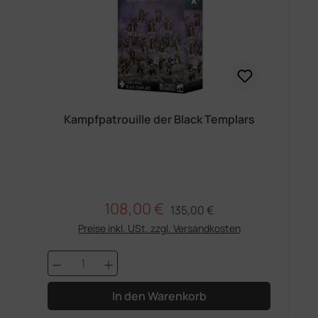
Kampfpatrouille der Black Templars
108,00 €
Regulärer Preis:
Verkaufspreis:
135,00 €
Preise inkl. USt. zzgl. Versandkosten
Produkt Anzahl: Gib den gewünschten 
In den Warenkorb