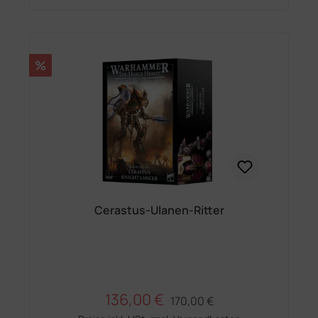
Rabatt
%
Cerastus-Ulanen-Ritter
136,00 €
Regulärer Preis:
Verkaufspreis:
170,00 €