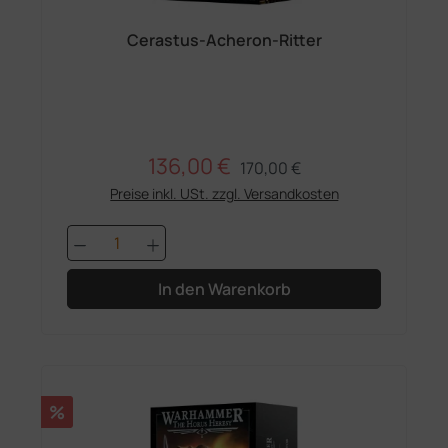
Cerastus-Acheron-Ritter
136,00 €
Regulärer Preis:
Verkaufspreis:
170,00 €
Preise inkl. USt. zzgl. Versandkosten
Produkt Anzahl: Gib den gewünschten 
In den Warenkorb
Rabatt
%