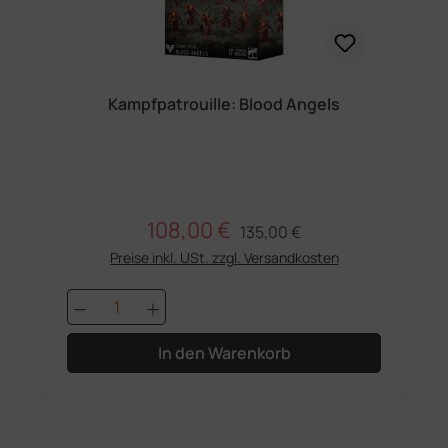
Kampfpatrouille: Blood Angels
108,00 €
Regulärer Preis:
Verkaufspreis:
135,00 €
Preise inkl. USt. zzgl. Versandkosten
Produkt Anzahl: Gib den gewünschten 
In den Warenkorb