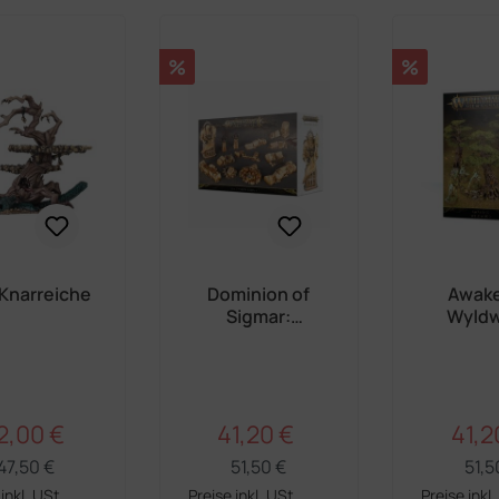
Rabatt
Rabatt
%
%
 Knarreiche
Dominion of
Awak
Sigmar:
Wyld
Timeworn Ruins
2,00 €
41,20 €
41,2
Regulärer Preis:
Regulärer Preis:
rkaufspreis:
Verkaufspreis:
Verka
47,50 €
51,50 €
51,5
inkl. USt.
Preise inkl. USt.
Preise inkl