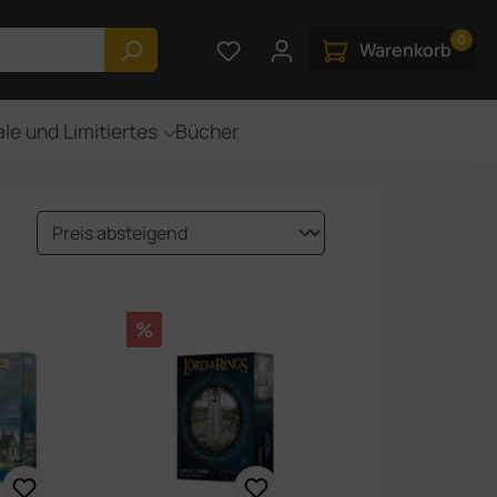
0
Du hast 0 Produkte auf dem M
Warenkorb
le und Limitiertes
Bücher
Rabatt
%