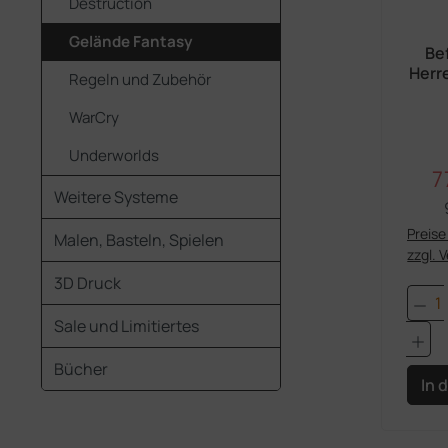
Destruction
Gelände Fantasy
Be
Herr
Regeln und Zubehör
I
WarCry
Underworlds
7
V
Weitere Systeme
Preise 
Malen, Basteln, Spielen
zzgl. 
3D Druck
Pro
Sale und Limitiertes
Bücher
In 