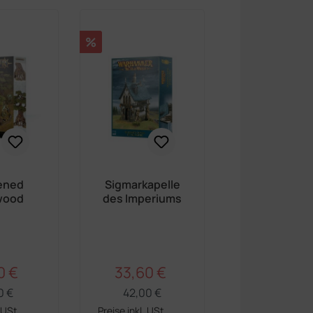
Rabatt
%
ened
Sigmarkapelle
wood
des Imperiums
0 €
33,60 €
Regulärer Preis:
Regulärer Preis:
ufspreis:
Verkaufspreis:
0 €
42,00 €
. USt.
Preise inkl. USt.