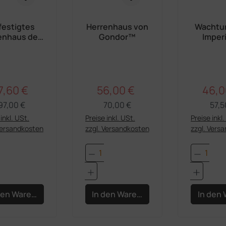
festigtes
Herrenhaus von
Wachtu
enhaus des
Gondor™
Imper
mperiums
7,60 €
56,00 €
46,0
Regulärer Preis:
Regulärer Preis:
erkaufspreis:
Verkaufspreis:
Verka
97,00 €
70,00 €
57,5
inkl. USt.
Preise inkl. USt.
Preise inkl
Versandkosten
zzgl. Versandkosten
zzgl. Vers
dukt Anzahl: Gib den gewünschten Wert e
Produkt Anzahl: Gib den 
Produk
den Warenkorb
In den Warenkorb
In den