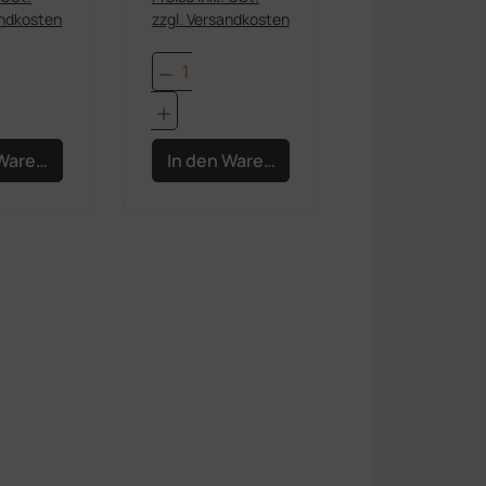
andkosten
zzgl. Versandkosten
in oder benutze die Schaltflächen um di
gewünschten Wert ein oder benutze die S
t Anzahl: Gib den gewünschten Wert ein 
Produkt Anzahl: Gib den ge
 Warenkorb
In den Warenkorb