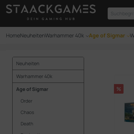
um Hauptinhalt springen
Zur Suche springen
Home
Neuheiten
Warhammer 40k
Age of Sigmar
W
Neuheiten
Warhammer 40k
Rabatt
%
Age of Sigmar
Order
Chaos
Death