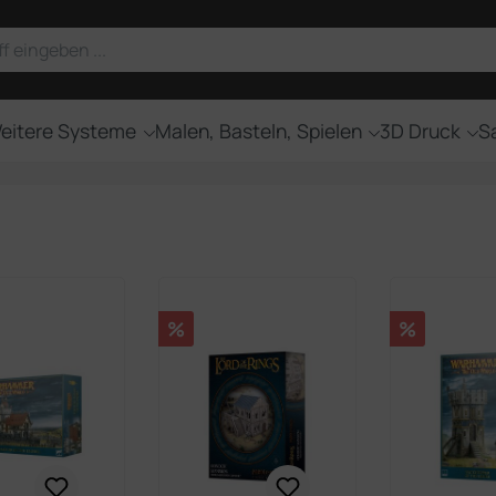
eitere Systeme
Malen, Basteln, Spielen
3D Druck
Sa
Rabatt
Rabatt
%
%