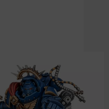
gewünschten Wert ein oder benutze die S
in oder benutze die Schaltflächen um di