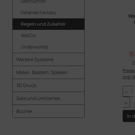
Destruction
Gelände Fantasy
Wa
Regeln und Zubehör
Dun
(
WarCry
Underworlds
16
Ve
Weitere Systeme
2
Preise 
Malen, Basteln, Spielen
zzgl. 
3D Druck
Pro
Sale und Limitiertes
Bücher
In 