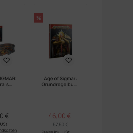
Rabatt
%
SIGMAR:
Age of Sigmar:
al's
Grundregelbuch
k 2026-
(Deutsch)
lisch)
0 €
46,00 €
Regulärer Preis:
ärer Preis:
Verkaufspreis:
. USt.
57,50 €
andkosten
Preise inkl. USt.