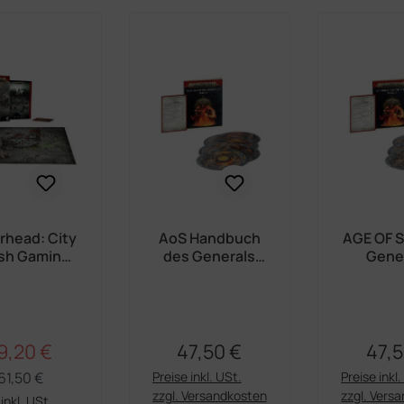
rhead: City
AoS Handbuch
AGE OF 
Ash Gaming
des Generals
Gener
 (Englisch)
2026-27
Handboo
27 (Eng
9,20 €
47,50 €
47,5
Regulärer Preis:
rkaufspreis:
Regulärer Preis:
Regul
61,50 €
Preise inkl. USt.
Preise inkl
zzgl. Versandkosten
zzgl. Vers
inkl. USt.