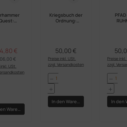
rhammer
Kriegsbuch der
PFAD
Quest:
Ordnung:
RUH
kelwasser
Stormcast
VERSE
Deutsch)
Eternals
WILDNIS
4,80 €
50,00 €
50,0
Regulärer Preis:
rkaufspreis:
Regulärer Preis:
Regul
06,00 €
Preise inkl. USt.
Preise inkl
zzgl. Versandkosten
zzgl. Vers
inkl. USt.
Versandkosten
Produkt Anzahl: Gib den 
Produk
dukt Anzahl: Gib den gewünschten Wert e
In den Warenkorb
In den
den Warenkorb