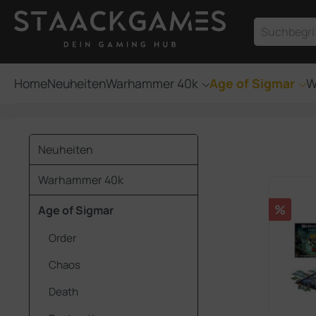
um Hauptinhalt springen
Zur Suche springen
Home
Neuheiten
Warhammer 40k
Age of Sigmar
W
Neuheiten
Warhammer 40k
Rabatt
%
Age of Sigmar
Order
Chaos
Death