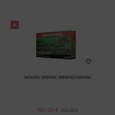
Rabatt
%
SKAVEN: SKRYRE-WARPSCHWARM
160,00 €
Regulärer Preis:
Verkaufspreis:
200,00 €