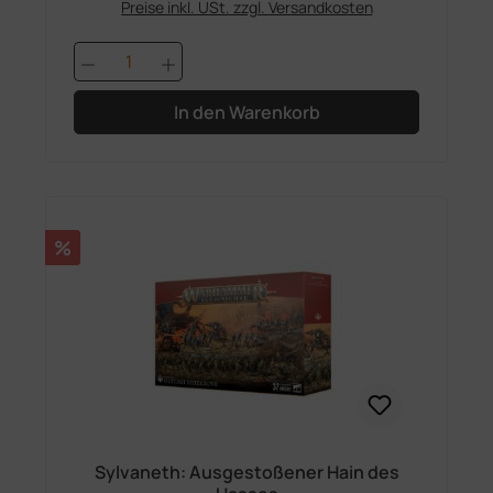
Preise inkl. USt. zzgl. Versandkosten
Produkt Anzahl: Gib den gewünschten 
In den Warenkorb
Rabatt
%
Sylvaneth: Ausgestoßener Hain des