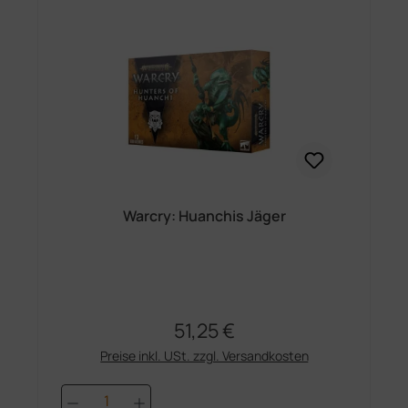
Warcry: Huanchis Jäger
51,25 €
Regulärer Preis:
Preise inkl. USt. zzgl. Versandkosten
Produkt Anzahl: Gib den gewünschten 