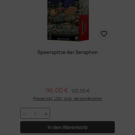
Speerspitze der Seraphon
96,00 €
Regulärer Preis:
Verkaufspreis:
120,00 €
Preise inkl. USt. zzgl. Versandkosten
Produkt Anzahl: Gib den gewünschten 
In den Warenkorb