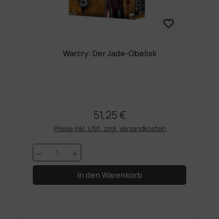
Warcry: Der Jade-Obelisk
51,25 €
Regulärer Preis:
Preise inkl. USt. zzgl. Versandkosten
Produkt Anzahl: Gib den gewünschten 
In den Warenkorb