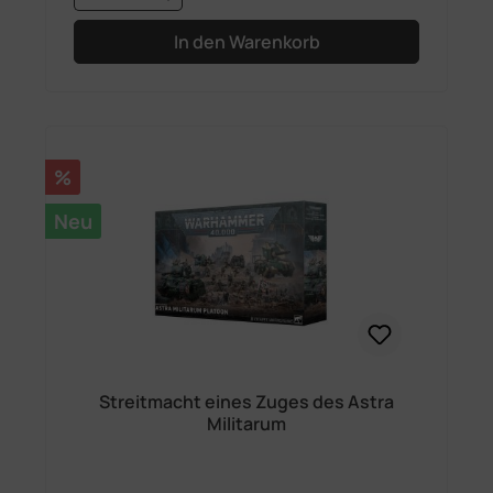
In den Warenkorb
Rabatt
%
Neu
Streitmacht eines Zuges des Astra
Militarum