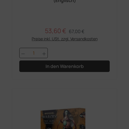
(Englisch)
53,60 €
Regulärer Preis:
Verkaufspreis:
67,00 €
Preise inkl. USt. zzgl. Versandkosten
Produkt Anzahl: Gib den gewünschten 
In den Warenkorb