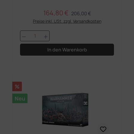
164,80 €
Regulärer Preis:
Verkaufspreis:
206,00 €
Preise inkl. USt. zzgl. Versandkosten
Produkt Anzahl: Gib den gewünschten 
In den Warenkorb
Rabatt
%
Neu