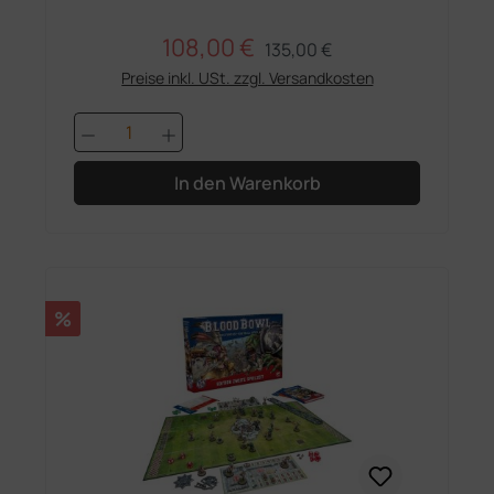
108,00 €
Regulärer Preis:
Verkaufspreis:
135,00 €
Preise inkl. USt. zzgl. Versandkosten
Produkt Anzahl: Gib den gewünschten 
In den Warenkorb
Rabatt
%