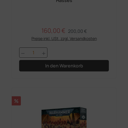
Hasses
160,00 €
Regulärer Preis:
Verkaufspreis:
200,00 €
Preise inkl. USt. zzgl. Versandkosten
Produkt Anzahl: Gib den gewünschten 
In den Warenkorb
Rabatt
%