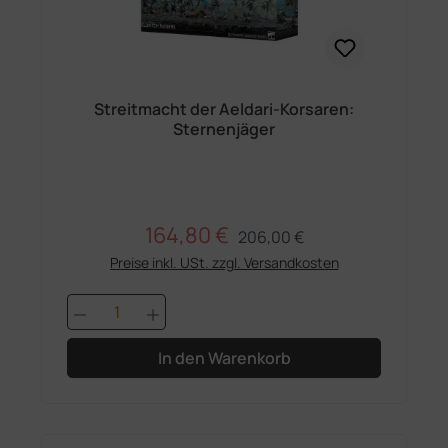
Streitmacht der Aeldari-Korsaren:
Sternenjäger
164,80 €
Regulärer Preis:
Verkaufspreis:
206,00 €
Preise inkl. USt. zzgl. Versandkosten
Produkt Anzahl: Gib den gewünschten 
In den Warenkorb