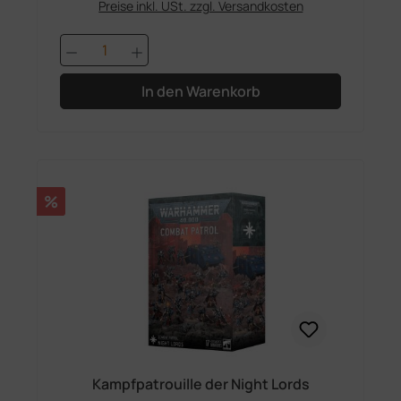
Preise inkl. USt. zzgl. Versandkosten
Produkt Anzahl: Gib den gewünschten 
In den Warenkorb
Rabatt
%
Kampfpatrouille der Night Lords