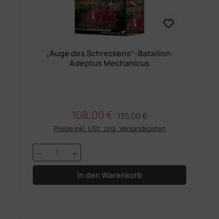
„Auge des Schreckens“-Bataillon:
Adeptus Mechanicus
108,00 €
Regulärer Preis:
Verkaufspreis:
135,00 €
Preise inkl. USt. zzgl. Versandkosten
Produkt Anzahl: Gib den gewünschten 
In den Warenkorb