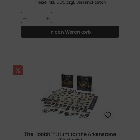
Preise inkl. USt. zzgl. Versandkosten
Produkt Anzahl: Gib den gewünschten 
In den Warenkorb
Rabatt
%
The Hobbit™: Hunt for the Arkenstone