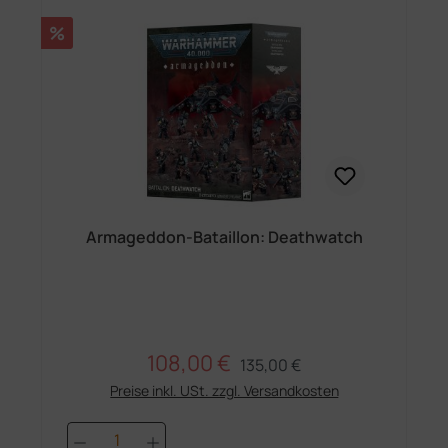
Rabatt
%
Armageddon-Bataillon: Deathwatch
108,00 €
Regulärer Preis:
Verkaufspreis:
135,00 €
Preise inkl. USt. zzgl. Versandkosten
Produkt Anzahl: Gib den gewünschten 