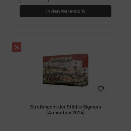
In den Warenkorb
Rabatt
%
Streitmacht der Städte Sigmars
(Armeebox 2024)