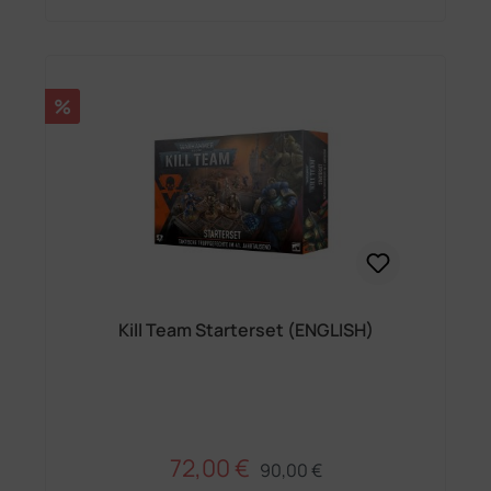
Rabatt
%
Kill Team Starterset (ENGLISH)
72,00 €
Regulärer Preis:
Verkaufspreis:
90,00 €