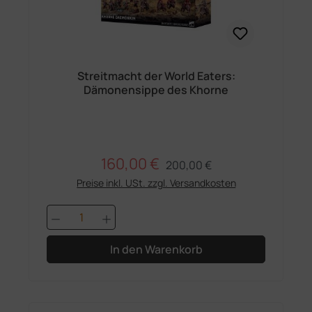
Streitmacht der World Eaters:
Dämonensippe des Khorne
160,00 €
Regulärer Preis:
Verkaufspreis:
200,00 €
Preise inkl. USt. zzgl. Versandkosten
Produkt Anzahl: Gib den gewünschten 
In den Warenkorb