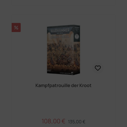
Rabatt
%
Kampfpatrouille der Kroot
108,00 €
Regulärer Preis:
Verkaufspreis:
135,00 €