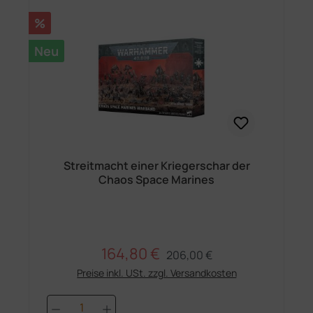
Rabatt
%
Neu
Streitmacht einer Kriegerschar der
Chaos Space Marines
164,80 €
Regulärer Preis:
Verkaufspreis:
206,00 €
Preise inkl. USt. zzgl. Versandkosten
Produkt Anzahl: Gib den gewünschten 