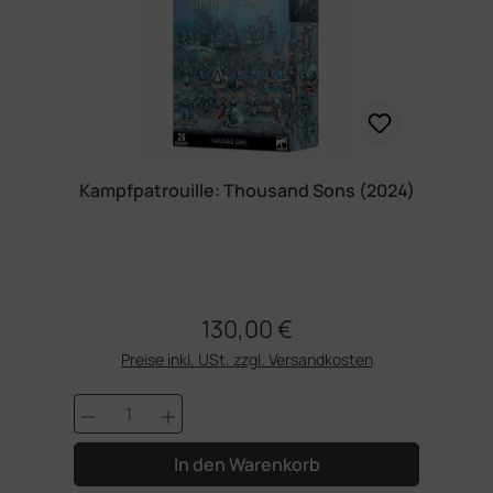
Kampfpatrouille: Thousand Sons (2024)
130,00 €
Regulärer Preis:
Preise inkl. USt. zzgl. Versandkosten
Produkt Anzahl: Gib den gewünschten 
In den Warenkorb