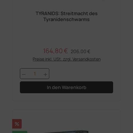
TYRANIDS: Streitmacht des
Tyranidenschwarms
164,80 €
Regulärer Preis:
Verkaufspreis:
206,00 €
Preise inkl. USt. zzgl. Versandkosten
Produkt Anzahl: Gib den gewünschten 
In den Warenkorb
Rabatt
%