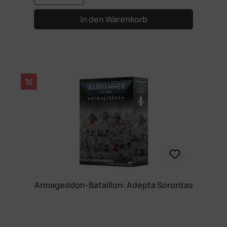
In den Warenkorb
Rabatt
%
Armageddon-Bataillon: Adepta Sororitas