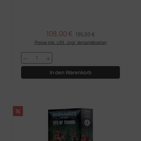
108,00 €
Regulärer Preis:
Verkaufspreis:
135,00 €
Preise inkl. USt. zzgl. Versandkosten
Produkt Anzahl: Gib den gewünschten 
In den Warenkorb
Rabatt
%