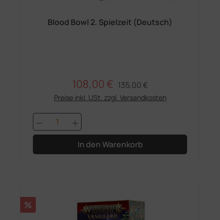
Blood Bowl 2. Spielzeit (Deutsch)
108,00 €
Regulärer Preis:
Verkaufspreis:
135,00 €
Preise inkl. USt. zzgl. Versandkosten
Produkt Anzahl: Gib den gewünschten 
In den Warenkorb
Rabatt
%