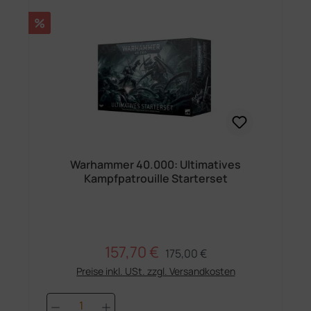
Rabatt
%
Warhammer 40.000: Ultimatives
Kampfpatrouille Starterset
157,70 €
Regulärer Preis:
Verkaufspreis:
175,00 €
Preise inkl. USt. zzgl. Versandkosten
Produkt Anzahl: Gib den gewünschten 