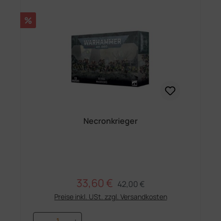
Rabatt
%
Necronkrieger
33,60 €
Regulärer Preis:
Verkaufspreis:
42,00 €
Preise inkl. USt. zzgl. Versandkosten
Produkt Anzahl: Gib den gewünschten 