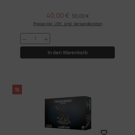
40,00 €
Regulärer Preis:
Verkaufspreis:
50,00 €
Preise inkl. USt. zzgl. Versandkosten
Produkt Anzahl: Gib den gewünschten 
In den Warenkorb
Rabatt
%