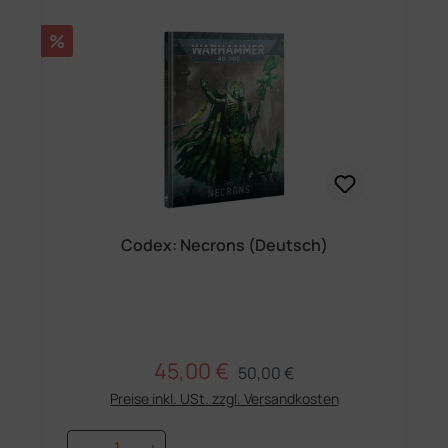
Rabatt
%
Codex: Necrons (Deutsch)
45,00 €
Regulärer Preis:
Verkaufspreis:
50,00 €
Preise inkl. USt. zzgl. Versandkosten
Produkt Anzahl: Gib den gewünschten 