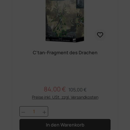
C'tan-Fragment des Drachen
84,00 €
Regulärer Preis:
Verkaufspreis:
105,00 €
Preise inkl. USt. zzgl. Versandkosten
Produkt Anzahl: Gib den gewünschten 
In den Warenkorb