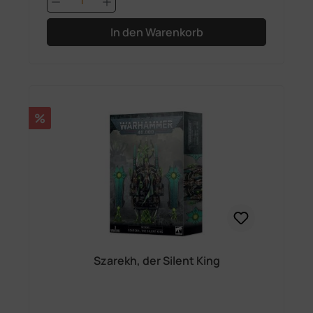
In den Warenkorb
Rabatt
%
Szarekh, der Silent King