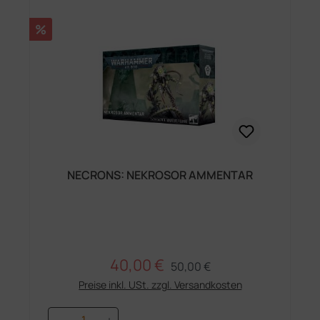
Rabatt
%
NECRONS: NEKROSOR AMMENTAR
40,00 €
Regulärer Preis:
Verkaufspreis:
50,00 €
Preise inkl. USt. zzgl. Versandkosten
Produkt Anzahl: Gib den gewünschten 