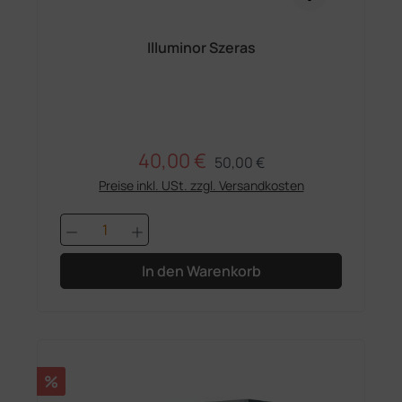
Illuminor Szeras
40,00 €
Regulärer Preis:
Verkaufspreis:
50,00 €
Preise inkl. USt. zzgl. Versandkosten
Produkt Anzahl: Gib den gewünschten 
In den Warenkorb
Rabatt
%