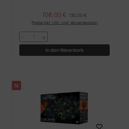
108,00 €
Regulärer Preis:
Verkaufspreis:
135,00 €
Preise inkl. USt. zzgl. Versandkosten
Produkt Anzahl: Gib den gewünschten 
In den Warenkorb
Rabatt
%