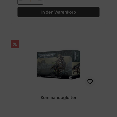
In den Warenkorb
Rabatt
%
Kommandogleiter