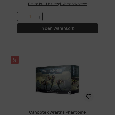
Preise inkl. USt. zzgl. Versandkosten
Produkt Anzahl: Gib den gewünschten 
In den Warenkorb
Rabatt
%
Canoptek Wraiths Phantome