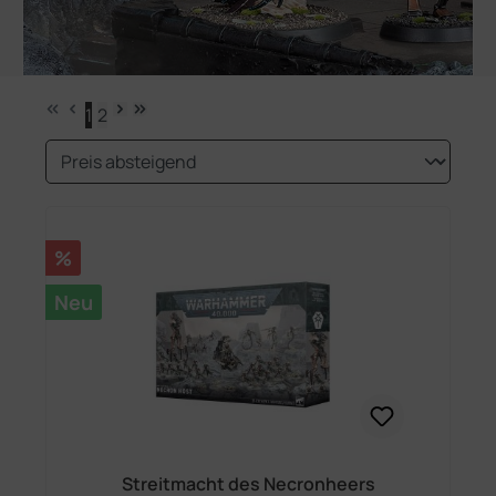
1
2
Seite
Seite
Rabatt
%
Neu
Streitmacht des Necronheers