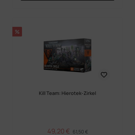
Rabatt
%
Kill Team: Hierotek-Zirkel
49,20 €
Regulärer Preis:
Verkaufspreis:
61,50 €