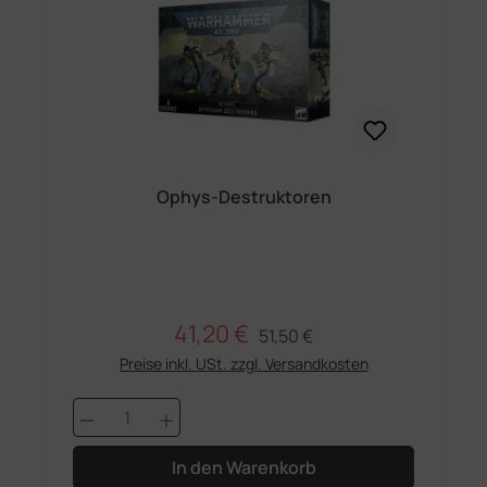
Ophys-Destruktoren
41,20 €
Regulärer Preis:
Verkaufspreis:
51,50 €
Preise inkl. USt. zzgl. Versandkosten
Produkt Anzahl: Gib den gewünschten 
In den Warenkorb