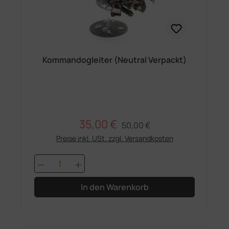
Kommandogleiter (Neutral Verpackt)
35,00 €
Regulärer Preis:
Verkaufspreis:
50,00 €
Preise inkl. USt. zzgl. Versandkosten
Produkt Anzahl: Gib den gewünschten 
In den Warenkorb