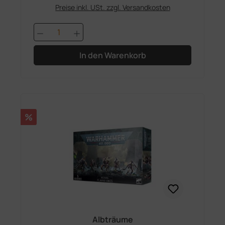
Preise inkl. USt. zzgl. Versandkosten
Produkt Anzahl: Gib den gewünschten 
In den Warenkorb
Rabatt
%
Albträume