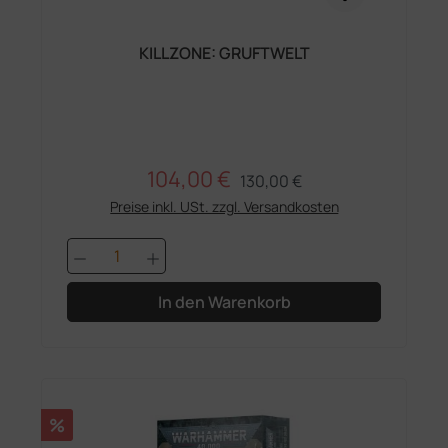
KILLZONE: GRUFTWELT
104,00 €
Regulärer Preis:
Verkaufspreis:
130,00 €
Preise inkl. USt. zzgl. Versandkosten
Produkt Anzahl: Gib den gewünschten 
In den Warenkorb
Rabatt
%