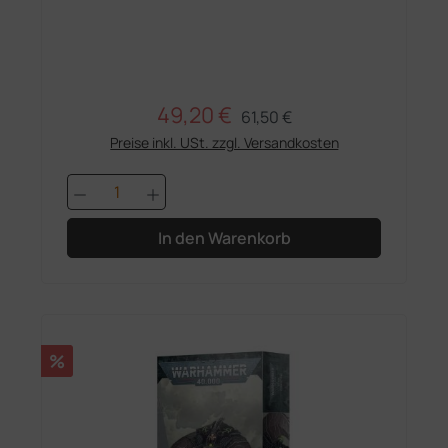
49,20 €
Regulärer Preis:
Verkaufspreis:
61,50 €
Preise inkl. USt. zzgl. Versandkosten
Produkt Anzahl: Gib den gewünschten 
In den Warenkorb
Rabatt
%