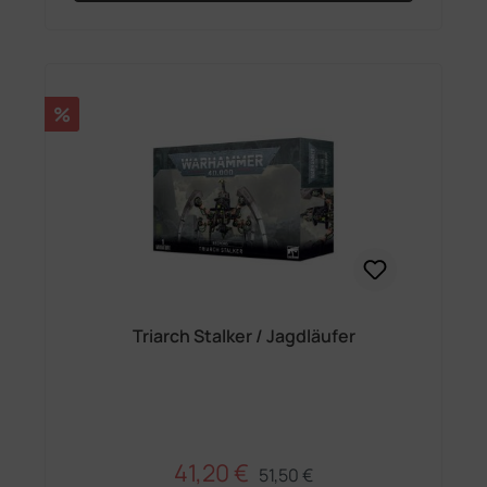
Rabatt
%
Triarch Stalker / Jagdläufer
41,20 €
Regulärer Preis:
Verkaufspreis:
51,50 €