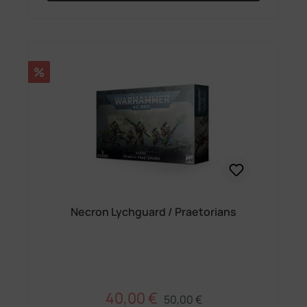
Rabatt
%
Necron Lychguard / Praetorians
40,00 €
Regulärer Preis:
Verkaufspreis:
50,00 €