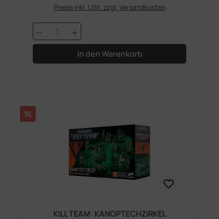
Preise inkl. USt. zzgl. Versandkosten
Produkt Anzahl: Gib den gewünschten 
In den Warenkorb
Rabatt
%
KILL TEAM: KANOPTECHZIRKEL