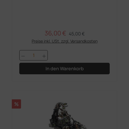
36,00 €
Regulärer Preis:
Verkaufspreis:
45,00 €
Preise inkl. USt. zzgl. Versandkosten
Produkt Anzahl: Gib den gewünschten 
In den Warenkorb
Rabatt
%