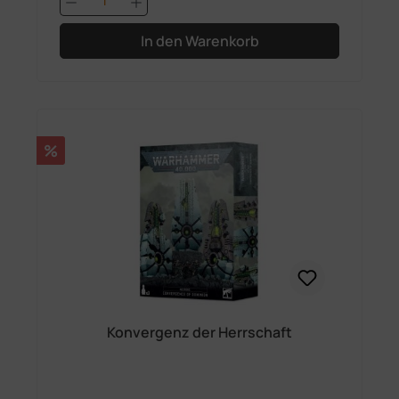
In den Warenkorb
Rabatt
%
Konvergenz der Herrschaft