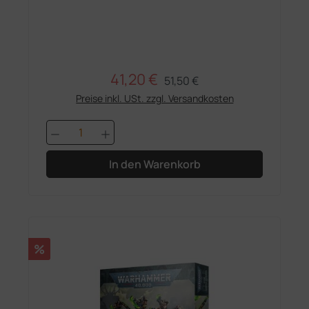
41,20 €
Regulärer Preis:
Verkaufspreis:
51,50 €
Preise inkl. USt. zzgl. Versandkosten
Produkt Anzahl: Gib den gewünschten 
In den Warenkorb
Rabatt
%