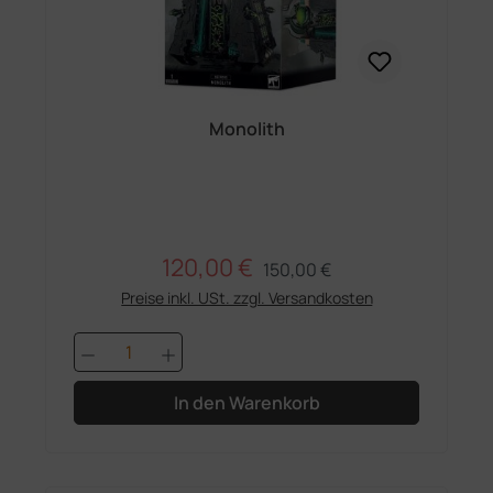
Monolith
120,00 €
Regulärer Preis:
Verkaufspreis:
150,00 €
Preise inkl. USt. zzgl. Versandkosten
Produkt Anzahl: Gib den gewünschten 
In den Warenkorb