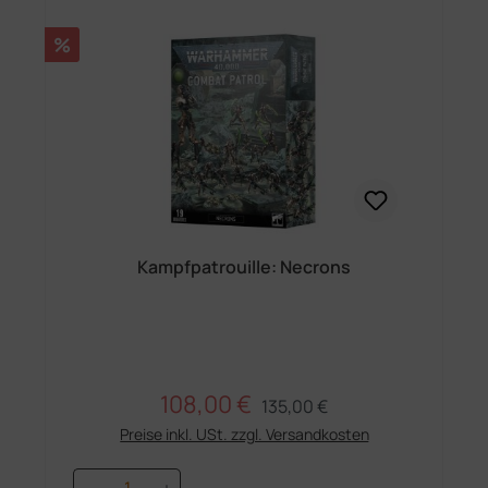
Rabatt
%
Kampfpatrouille: Necrons
108,00 €
Regulärer Preis:
Verkaufspreis:
135,00 €
Preise inkl. USt. zzgl. Versandkosten
Produkt Anzahl: Gib den gewünschten 