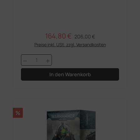
164,80 €
Regulärer Preis:
Verkaufspreis:
206,00 €
Preise inkl. USt. zzgl. Versandkosten
Produkt Anzahl: Gib den gewünschten 
In den Warenkorb
Rabatt
%