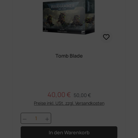
Tomb Blade
40,00 €
Regulärer Preis:
Verkaufspreis:
50,00 €
Preise inkl. USt. zzgl. Versandkosten
Produkt Anzahl: Gib den gewünschten 
In den Warenkorb