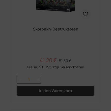
Skorpekh-Destruktoren
41,20 €
Regulärer Preis:
Verkaufspreis:
51,50 €
Preise inkl. USt. zzgl. Versandkosten
Produkt Anzahl: Gib den gewünschten 
In den Warenkorb