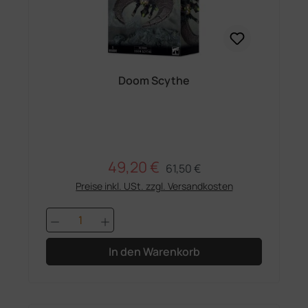
Doom Scythe
49,20 €
Regulärer Preis:
Verkaufspreis:
61,50 €
Preise inkl. USt. zzgl. Versandkosten
Produkt Anzahl: Gib den gewünschten 
In den Warenkorb