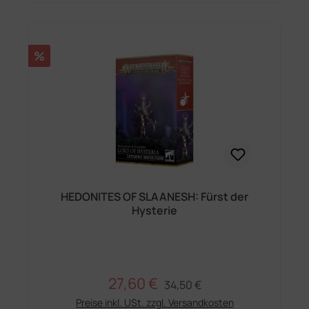
Rabatt
%
HEDONITES OF SLAANESH: Fürst der
Hysterie
27,60 €
Regulärer Preis:
Verkaufspreis:
34,50 €
Preise inkl. USt. zzgl. Versandkosten