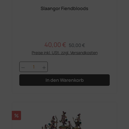
Slaangor Fiendbloods
40,00 €
Regulärer Preis:
Verkaufspreis:
50,00 €
Preise inkl. USt. zzgl. Versandkosten
Produkt Anzahl: Gib den gewünschten 
In den Warenkorb
Rabatt
%