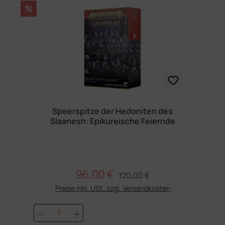
Rabatt
%
Speerspitze der Hedoniten des
Slaanesh: Epikureische Feiernde
96,00 €
Regulärer Preis:
Verkaufspreis:
120,00 €
Preise inkl. USt. zzgl. Versandkosten
Produkt Anzahl: Gib den gewünschten 