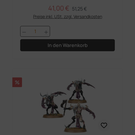
41,00 €
Regulärer Preis:
Verkaufspreis:
51,25 €
Preise inkl. USt. zzgl. Versandkosten
Produkt Anzahl: Gib den gewünschten 
In den Warenkorb
Rabatt
%