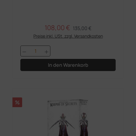
108,00 €
Regulärer Preis:
Verkaufspreis:
135,00 €
Preise inkl. USt. zzgl. Versandkosten
Produkt Anzahl: Gib den gewünschten 
In den Warenkorb
Rabatt
%