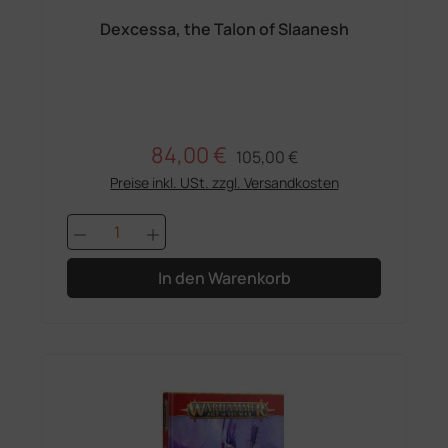
Dexcessa, the Talon of Slaanesh
84,00 €
Regulärer Preis:
Verkaufspreis:
105,00 €
Preise inkl. USt. zzgl. Versandkosten
Produkt Anzahl: Gib den gewünschten 
In den Warenkorb