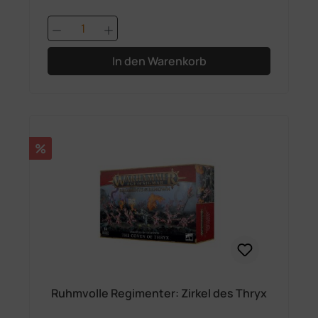
Produkt Anzahl: Gib den gewünschten 
In den Warenkorb
Rabatt
%
Ruhmvolle Regimenter: Zirkel des Thryx