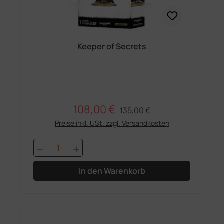
Keeper of Secrets
108,00 €
Regulärer Preis:
Verkaufspreis:
135,00 €
Preise inkl. USt. zzgl. Versandkosten
Produkt Anzahl: Gib den gewünschten 
In den Warenkorb