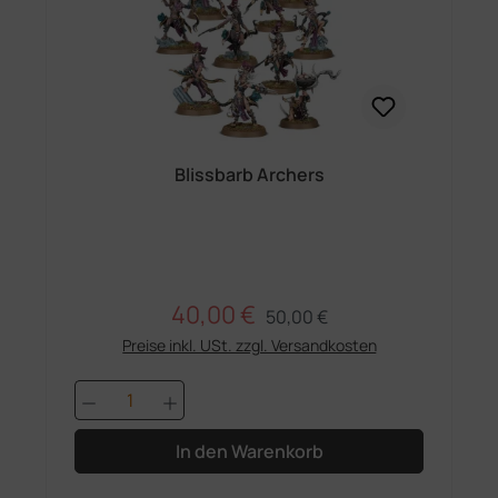
Blissbarb Archers
40,00 €
Regulärer Preis:
Verkaufspreis:
50,00 €
Preise inkl. USt. zzgl. Versandkosten
Produkt Anzahl: Gib den gewünschten 
In den Warenkorb