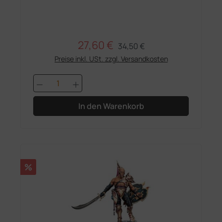
27,60 €
Regulärer Preis:
Verkaufspreis:
34,50 €
Preise inkl. USt. zzgl. Versandkosten
Produkt Anzahl: Gib den gewünschten 
In den Warenkorb
Rabatt
%