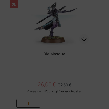
Rabatt
%
Die Masque
26,00 €
Regulärer Preis:
Verkaufspreis:
32,50 €
Preise inkl. USt. zzgl. Versandkosten
Produkt Anzahl: Gib den gewünschten 