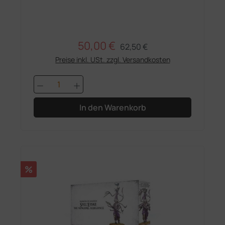
50,00 €
Regulärer Preis:
Verkaufspreis:
62,50 €
Preise inkl. USt. zzgl. Versandkosten
Produkt Anzahl: Gib den gewünschten 
In den Warenkorb
Rabatt
%