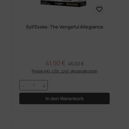
Syll'Esske: The Vengeful Allegiance
41,50 €
Regulärer Preis:
Verkaufspreis:
45,00 €
Preise inkl. USt. zzgl. Versandkosten
Produkt Anzahl: Gib den gewünschten 
In den Warenkorb