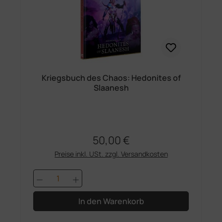
Kriegsbuch des Chaos: Hedonites of
Slaanesh
50,00 €
Regulärer Preis:
Preise inkl. USt. zzgl. Versandkosten
Produkt Anzahl: Gib den gewünschten 
In den Warenkorb