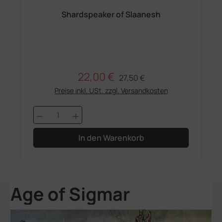
Shardspeaker of Slaanesh
22,00 €
Regulärer Preis:
Verkaufspreis:
27,50 €
Preise inkl. USt. zzgl. Versandkosten
Produkt Anzahl: Gib den gewünschten 
In den Warenkorb
Age of Sigmar