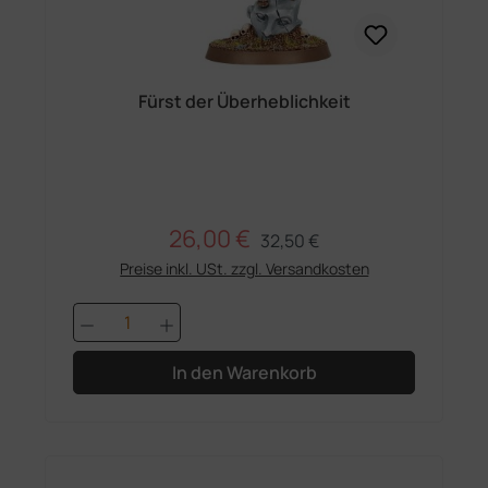
Fürst der Überheblichkeit
26,00 €
Regulärer Preis:
Verkaufspreis:
32,50 €
Preise inkl. USt. zzgl. Versandkosten
Produkt Anzahl: Gib den gewünschten 
In den Warenkorb