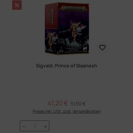
Rabatt
%
Sigvald, Prince of Slaanesh
41,20 €
Regulärer Preis:
Verkaufspreis:
51,50 €
Preise inkl. USt. zzgl. Versandkosten
Produkt Anzahl: Gib den gewünschten 