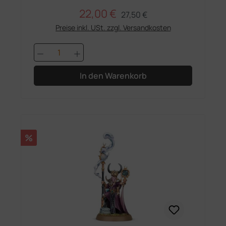
22,00 €
Regulärer Preis:
Verkaufspreis:
27,50 €
Preise inkl. USt. zzgl. Versandkosten
Produkt Anzahl: Gib den gewünschten 
In den Warenkorb
Rabatt
%