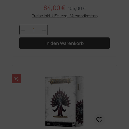
84,00 €
Regulärer Preis:
Verkaufspreis:
105,00 €
Preise inkl. USt. zzgl. Versandkosten
Produkt Anzahl: Gib den gewünschten 
In den Warenkorb
Rabatt
%