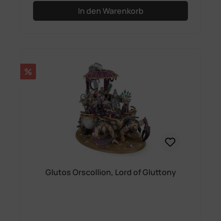
In den Warenkorb
Rabatt
%
Glutos Orscollion, Lord of Gluttony