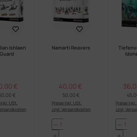
ian Ishlaen
Namarti Reavers
Tiefenv
Guard
Idon
Manifes
n
0,00 €
40,00 €
36,0
Regulärer Preis:
Regulärer Preis:
rkaufspreis:
Verkaufspreis:
Verka
50,00 €
50,00 €
45,0
inkl. USt.
Preise inkl. USt.
Preise inkl
Versandkosten
zzgl. Versandkosten
zzgl. Vers
dukt Anzahl: Gib den gewünschten Wert e
Produkt Anzahl: Gib den 
Produk