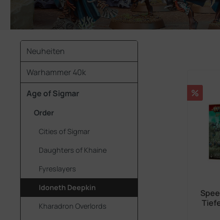
Neuheiten
Warhammer 40k
Rabatt
%
Age of Sigmar
Order
Cities of Sigmar
Daughters of Khaine
Fyreslayers
Idoneth Deepkin
Spee
Tief
Kharadron Overlords
I