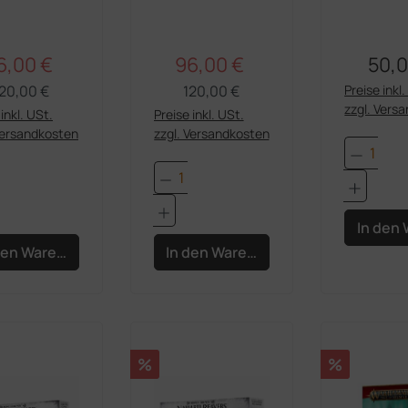
helianer-
Storm
lutgarde
6,00 €
96,00 €
50,0
Regulärer Preis:
Regulärer Preis:
rkaufspreis:
Verkaufspreis:
Regul
20,00 €
120,00 €
Preise inkl
zzgl. Vers
inkl. USt.
Preise inkl. USt.
Versandkosten
zzgl. Versandkosten
Produk
dukt Anzahl: Gib den gewünschten Wert e
Produkt Anzahl: Gib den 
In den
den Warenkorb
In den Warenkorb
Rabatt
Rabatt
%
%