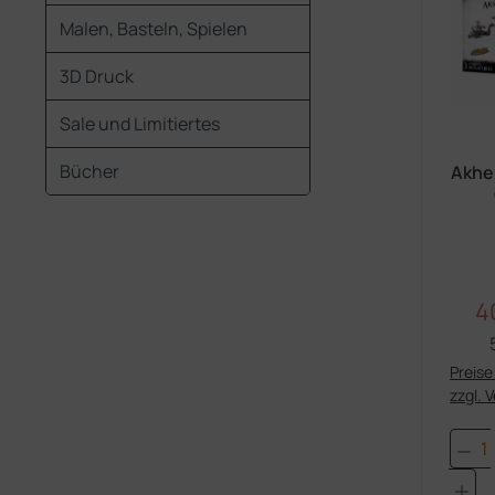
Malen, Basteln, Spielen
3D Druck
Sale und Limitiertes
Bücher
Akhel
4
Ve
Preise 
zzgl. 
Pro