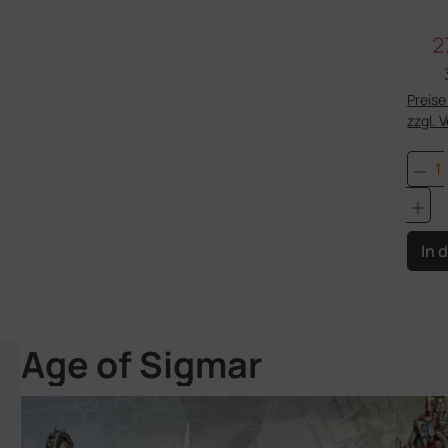
2
V
Preise 
zzgl. 
Pro
In 
Age of Sigmar