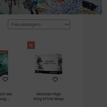
Rabatt
%
uch der
Akhelian High
ung:
King of the deep
Deepkin