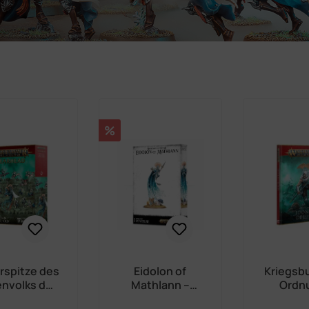
Rabatt
%
rspitze des
Eidolon of
Kriegsb
envolks der
Mathlann –
Ordn
doneth –
Aspect of the
Idoneth 