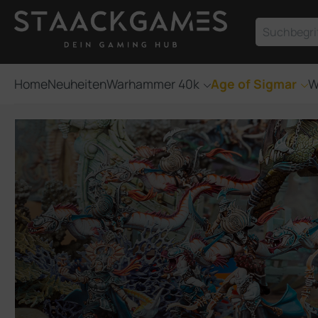
um Hauptinhalt springen
Zur Suche springen
Home
Neuheiten
Warhammer 40k
Age of Sigmar
W