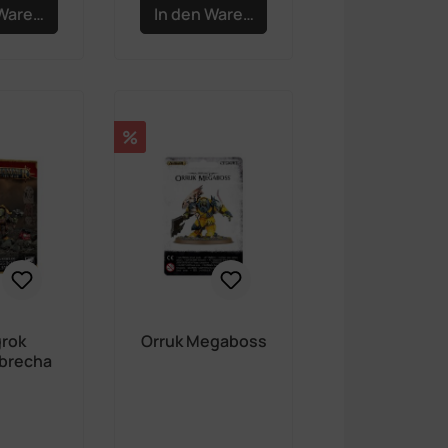
 Warenkorb
In den Warenkorb
Rabatt
%
rok
Orruk Megaboss
brecha