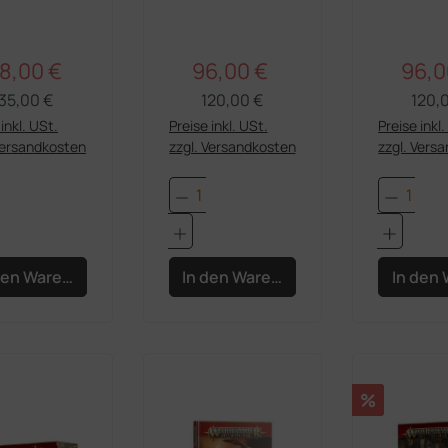
Eisenkiefa-
Moschmob
8,00 €
96,00 €
96,0
Regulärer Preis:
Regulärer Preis:
rkaufspreis:
Verkaufspreis:
Verka
35,00 €
120,00 €
120,
inkl. USt.
Preise inkl. USt.
Preise inkl
Versandkosten
zzgl. Versandkosten
zzgl. Vers
dukt Anzahl: Gib den gewünschten Wert e
Produkt Anzahl: Gib den 
Produk
den Warenkorb
In den Warenkorb
In den
Rabatt
%