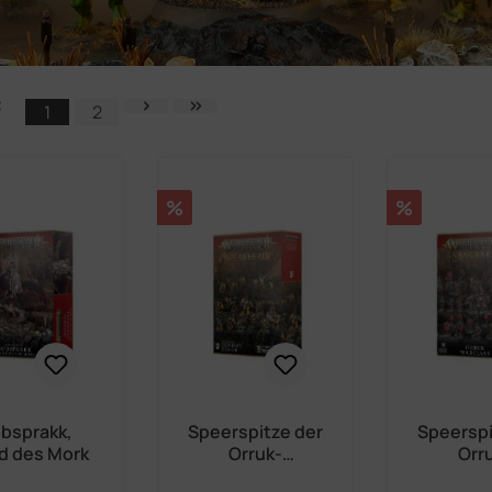
1
2
Seite
Seite
Rabatt
Rabatt
%
%
bsprakk,
Speerspitze der
Speerspi
d des Mork
Orruk-
Orr
Kriegsclans –
Kriegs