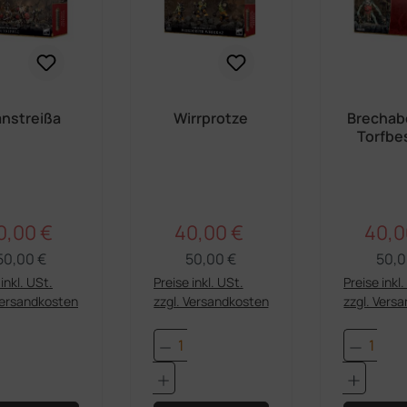
nstreißa
Wirrprotze
Brechab
Torfbe
Trog
0,00 €
40,00 €
40,0
Regulärer Preis:
Regulärer Preis:
rkaufspreis:
Verkaufspreis:
Verka
50,00 €
50,00 €
50,0
inkl. USt.
Preise inkl. USt.
Preise inkl
Versandkosten
zzgl. Versandkosten
zzgl. Vers
dukt Anzahl: Gib den gewünschten Wert e
Produkt Anzahl: Gib den 
Produk