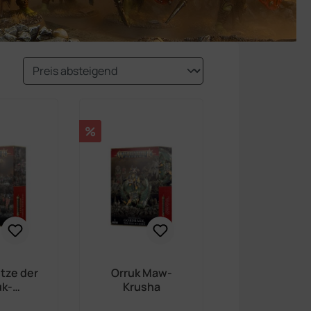
Rabatt
%
tze der
Orruk Maw-
uk-
Krusha
clans