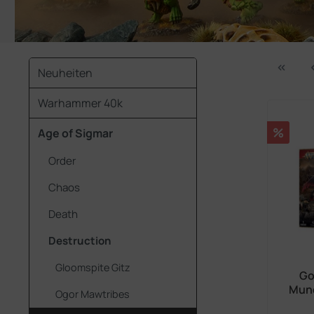
Neuheiten
Warhammer 40k
Rabatt
%
Age of Sigmar
Order
Chaos
Death
Destruction
Gloomspite Gitz
Go
Mun
Ogor Mawtribes