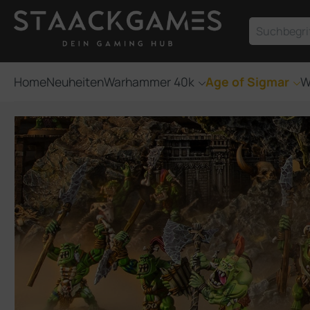
um Hauptinhalt springen
Zur Suche springen
Home
Neuheiten
Warhammer 40k
Age of Sigmar
W