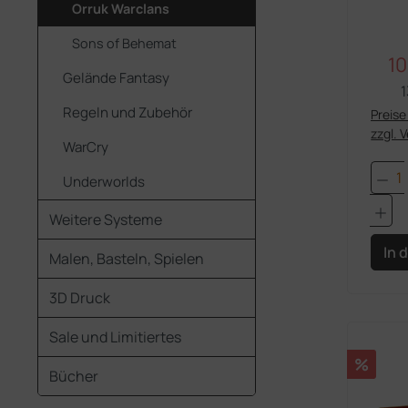
Orruk Warclans
Sons of Behemat
10
Ve
Gelände Fantasy
1
Regeln und Zubehör
Preise 
zzgl. 
WarCry
Pro
Underworlds
Weitere Systeme
In 
Malen, Basteln, Spielen
3D Druck
Sale und Limitiertes
Rabatt
%
Bücher