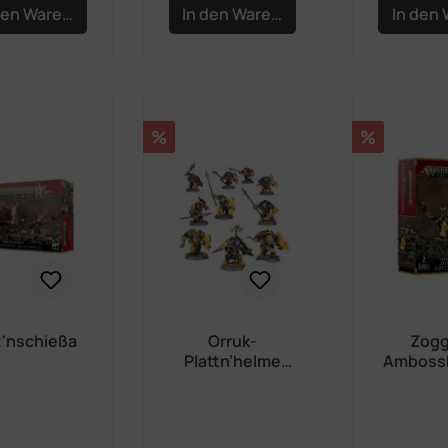
den Warenkorb
In den Warenkorb
In den
Rabatt
Rabatt
%
%
z'nschießa
Orruk-
Zogg
Plattn’helme
Amboss
(Neutral
Verpackt)