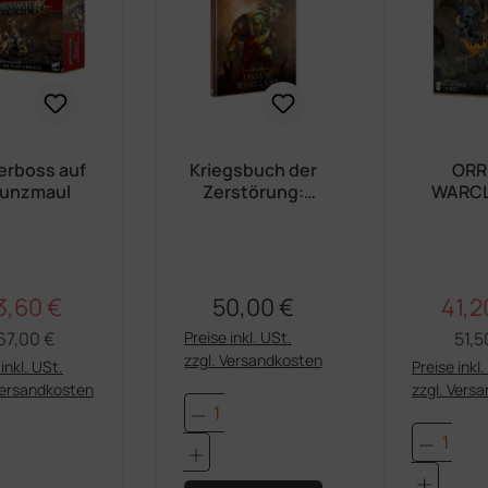
erboss auf
Kriegsbuch der
ORR
unzmaul
Zerstörung:
WARCL
Orruk Warclans
BOSSST
3,60 €
50,00 €
41,2
Regulärer Preis:
rkaufspreis:
Regulärer Preis:
Verka
67,00 €
Preise inkl. USt.
51,5
zzgl. Versandkosten
inkl. USt.
Preise inkl
Versandkosten
zzgl. Vers
Produkt Anzahl: Gib den 
dukt Anzahl: Gib den gewünschten Wert e
Produk