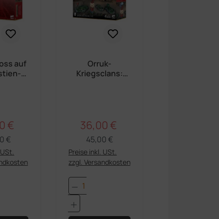
oss auf
Orruk-
stien-
Kriegsclans:
goth
Manifestatione
n
0 €
36,00 €
Regulärer Preis:
Regulärer Preis:
ufspreis:
Verkaufspreis:
0 €
45,00 €
. USt.
Preise inkl. USt.
andkosten
zzgl. Versandkosten
in oder benutze die Schaltflächen um di
gewünschten Wert ein oder benutze die S
t Anzahl: Gib den gewünschten Wert ein 
Produkt Anzahl: Gib den ge