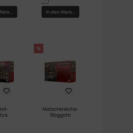
 Warenkorb
In den Warenkorb
Rabatt
%
rot-
Matschkriecha-
itza
Sloggoth