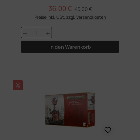
36,00 €
Regulärer Preis:
Verkaufspreis:
45,00 €
Preise inkl. USt. zzgl. Versandkosten
Produkt Anzahl: Gib den gewünschten 
In den Warenkorb
Rabatt
%