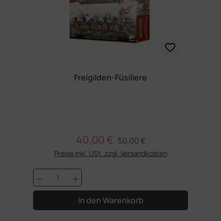
Freigilden-Füsiliere
40,00 €
Regulärer Preis:
Verkaufspreis:
50,00 €
Preise inkl. USt. zzgl. Versandkosten
Produkt Anzahl: Gib den gewünschten 
In den Warenkorb