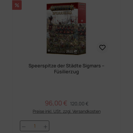
Rabatt
%
Speerspitze der Städte Sigmars –
Füsilierzug
96,00 €
Regulärer Preis:
Verkaufspreis:
120,00 €
Preise inkl. USt. zzgl. Versandkosten
Produkt Anzahl: Gib den gewünschten 