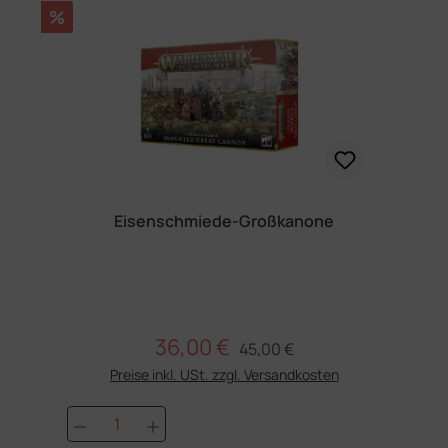
Rabatt
%
Eisenschmiede-Großkanone
36,00 €
Regulärer Preis:
Verkaufspreis:
45,00 €
Preise inkl. USt. zzgl. Versandkosten
Produkt Anzahl: Gib den gewünschten 