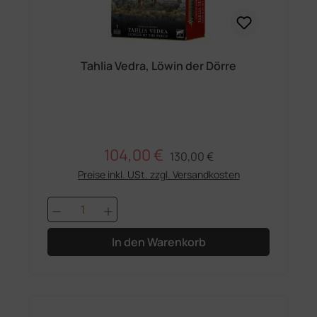
Tahlia Vedra, Löwin der Dörre
104,00 €
Regulärer Preis:
Verkaufspreis:
130,00 €
Preise inkl. USt. zzgl. Versandkosten
Produkt Anzahl: Gib den gewünschten 
In den Warenkorb