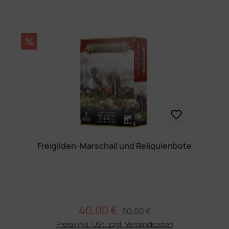
Rabatt
%
Freigilden-Marschall und Reliquienbote
40,00 €
Regulärer Preis:
Verkaufspreis:
50,00 €
Preise inkl. USt. zzgl. Versandkosten