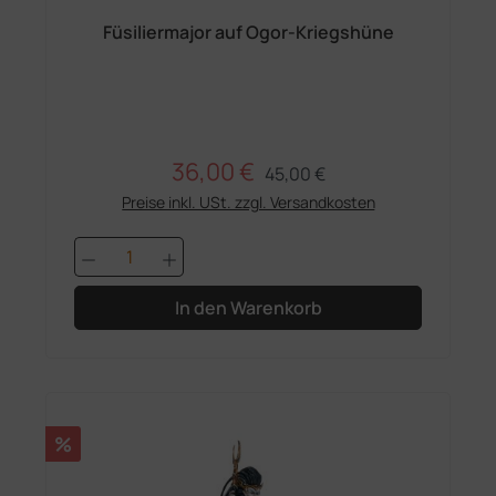
Füsiliermajor auf Ogor-Kriegshüne
36,00 €
Regulärer Preis:
Verkaufspreis:
45,00 €
Preise inkl. USt. zzgl. Versandkosten
Produkt Anzahl: Gib den gewünschten 
In den Warenkorb
Rabatt
%