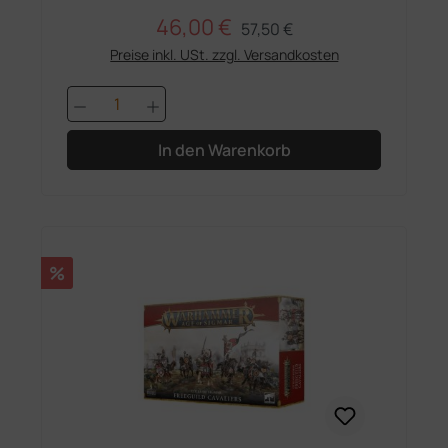
46,00 €
Regulärer Preis:
Verkaufspreis:
57,50 €
Preise inkl. USt. zzgl. Versandkosten
Produkt Anzahl: Gib den gewünschten 
In den Warenkorb
Rabatt
%