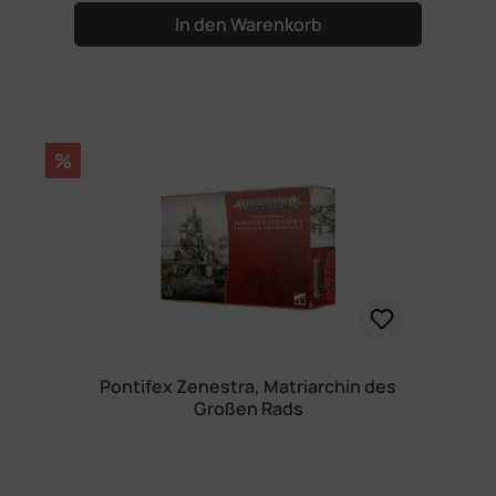
In den Warenkorb
Rabatt
%
Pontifex Zenestra, Matriarchin des
Großen Rads