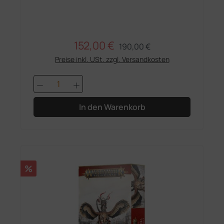
152,00 €
Regulärer Preis:
Verkaufspreis:
190,00 €
Preise inkl. USt. zzgl. Versandkosten
Produkt Anzahl: Gib den gewünschten 
In den Warenkorb
Rabatt
%