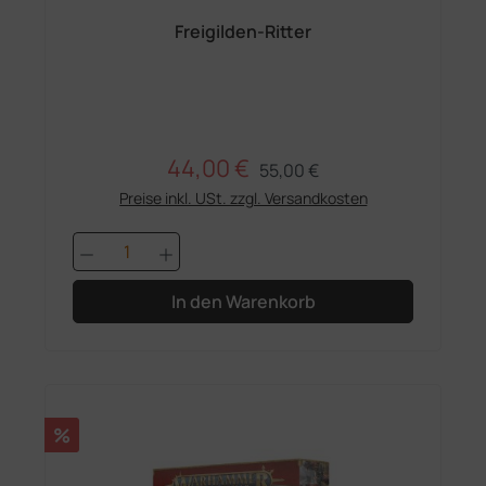
Freigilden-Ritter
44,00 €
Regulärer Preis:
Verkaufspreis:
55,00 €
Preise inkl. USt. zzgl. Versandkosten
Produkt Anzahl: Gib den gewünschten 
In den Warenkorb
Rabatt
%