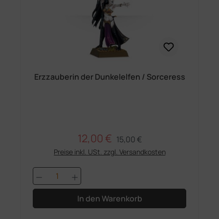
Erzzauberin der Dunkelelfen / Sorceress
12,00 €
Regulärer Preis:
Verkaufspreis:
15,00 €
Preise inkl. USt. zzgl. Versandkosten
Produkt Anzahl: Gib den gewünschten 
In den Warenkorb