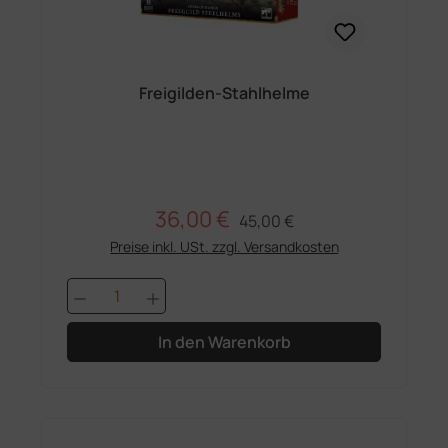
Freigilden-Stahlhelme
36,00 €
Regulärer Preis:
Verkaufspreis:
45,00 €
Preise inkl. USt. zzgl. Versandkosten
Produkt Anzahl: Gib den gewünschten 
In den Warenkorb