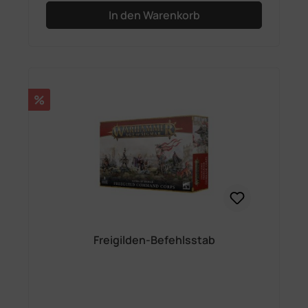
In den Warenkorb
Rabatt
%
Freigilden-Befehlsstab