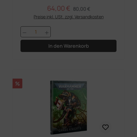
64,00 €
Regulärer Preis:
Verkaufspreis:
80,00 €
Preise inkl. USt. zzgl. Versandkosten
Produkt Anzahl: Gib den gewünschten 
In den Warenkorb
Rabatt
%