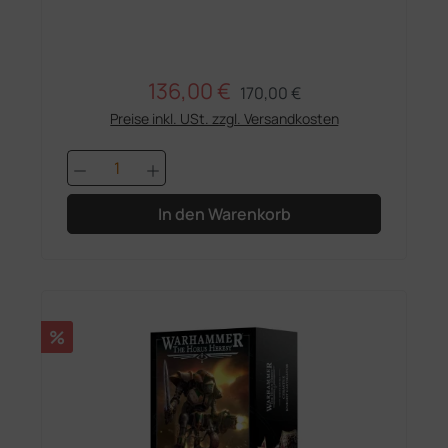
136,00 €
Regulärer Preis:
Verkaufspreis:
170,00 €
Preise inkl. USt. zzgl. Versandkosten
Produkt Anzahl: Gib den gewünschten 
In den Warenkorb
Rabatt
%