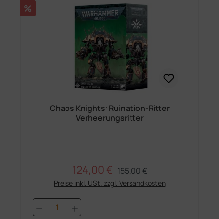
Rabatt
%
Chaos Knights: Ruination-Ritter
Verheerungsritter
124,00 €
Regulärer Preis:
Verkaufspreis:
155,00 €
Preise inkl. USt. zzgl. Versandkosten
Produkt Anzahl: Gib den gewünschten 