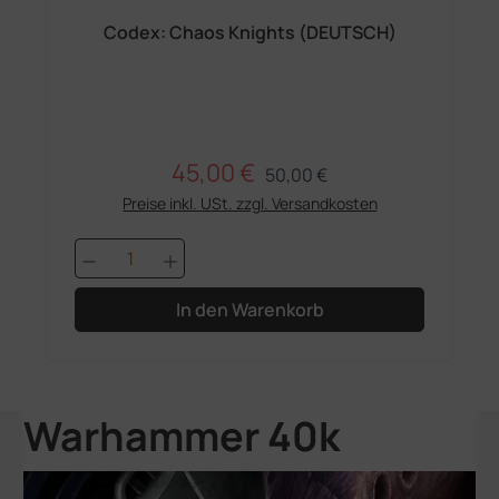
Codex: Chaos Knights (DEUTSCH)
45,00 €
Regulärer Preis:
Verkaufspreis:
50,00 €
Preise inkl. USt. zzgl. Versandkosten
Produkt Anzahl: Gib den gewünschten 
In den Warenkorb
Warhammer 40k