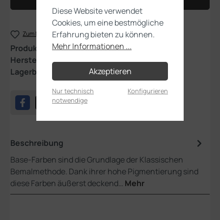
In den Warenkorb
Diese Website verwendet
Cookies, um eine bestmögliche
Erfahrung bieten zu können.
Zum Merkzettel hinzufügen
Mehr Informationen ...
Produktnummer:
21-09
Hersteller:
Games Workshop
Akzeptieren
Lagerbestand:
6
Nur technisch
Konfigurieren
notwendige
Beschreibung
Base-Farben sind die Grundlage der Klassischen
Bemalmethode. Dank ihrer hohe Pigmentierung sind
diese Farben äußerst deckend…
Mehr