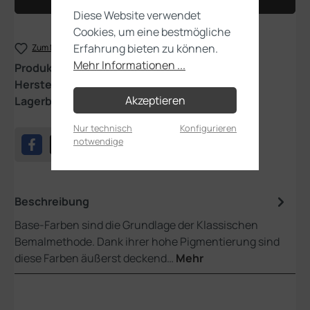
In den Warenkorb
Diese Website verwendet
Cookies, um eine bestmögliche
Erfahrung bieten zu können.
Zum Merkzettel hinzufügen
Mehr Informationen ...
Produktnummer:
21-16
Hersteller:
Games Workshop
Akzeptieren
Lagerbestand:
1
Nur technisch
Konfigurieren
notwendige
Beschreibung
Base-Farben sind die Grundlage der Klassischen
Bemalmethode. Dank ihrer hohe Pigmentierung sind
diese Farben äußerst deckend…
Mehr