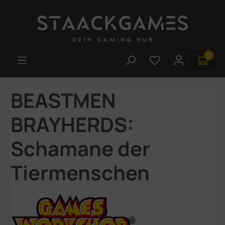
Zum Hauptinhalt springen
0
Du hast 0 Produk
BEASTMEN
BRAYHERDS:
Schamane der
Tiermenschen