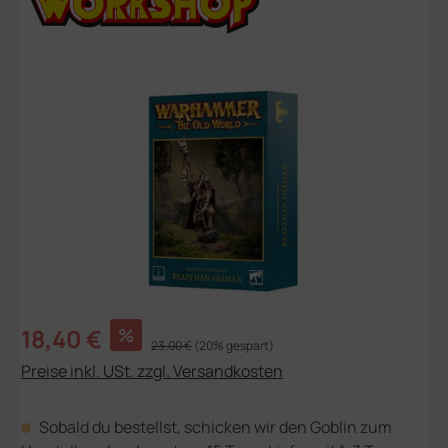
Bildergalerie überspringen
Verkaufspreis:
18,40 €
%
Regulärer Preis:
23,00 €
(20% gespart)
Preise inkl. USt. zzgl. Versandkosten
Sobald du bestellst, schicken wir den Goblin zum