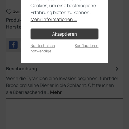
Cookies, um eine bestmögliche
Zum Merkzettel hinzufügen
Erfahrung bieten zu können.
Mehr Informationen ...
Produktnummer:
51-23
Hersteller:
Games Workshop
Akzeptieren
Nur technisch
Konfigurieren
notwendige
Beschreibung
Wenn die Tyraniden eine Invasion beginnen, führt der
Broodlord seine Diener in die Schlacht. Oft tauchen
sie überraschend a…
Mehr