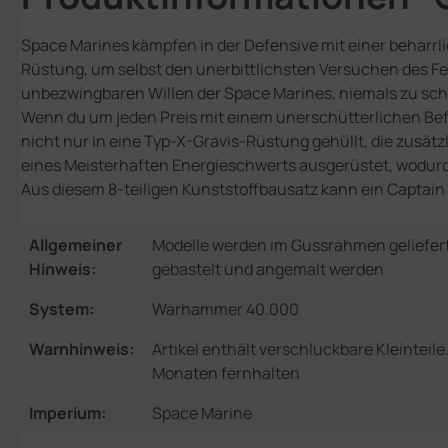
Space Marines kämpfen in der Defensive mit einer beharr
Rüstung, um selbst den unerbittlichsten Versuchen des Fei
unbezwingbaren Willen der Space Marines, niemals zu sch
Wenn du um jeden Preis mit einem unerschütterlichen Befeh
nicht nur in eine Typ-X-Gravis-Rüstung gehüllt, die zusä
eines Meisterhaften Energieschwerts ausgerüstet, wodurch
Aus diesem 8-teiligen Kunststoffbausatz kann ein Captai
Allgemeiner
Modelle werden im Gussrahmen geliefer
Hinweis:
gebastelt und angemalt werden
System:
Warhammer 40.000
Warnhinweis:
Artikel enthält verschluckbare Kleinteil
Monaten fernhalten
Imperium:
Space Marine