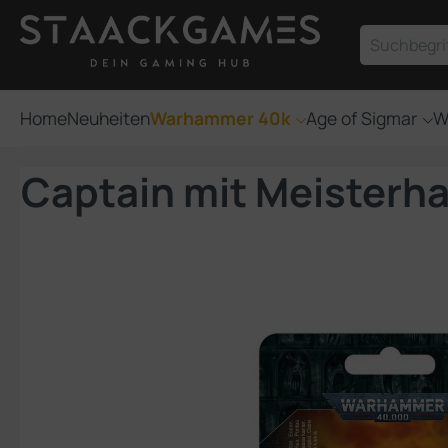
um Hauptinhalt springen
Zur Suche springen
Home
Neuheiten
Warhammer 40k
Age of Sigmar
W
Captain mit Meister
Bildergalerie überspringen