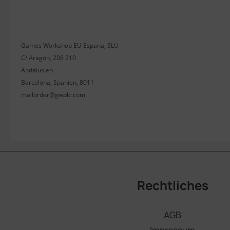
Games Workshop EU Espana, SLU
C/ Aragón, 208 210
Andalusien
Barcelona, Spanien, 8011
mailorder@gwplc.com
Rechtliches
AGB
Impressum