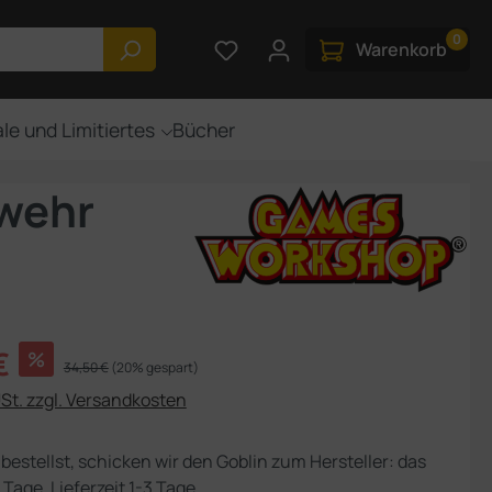
0
Du hast 0 Produkte auf dem M
Warenkorb
le und Limitiertes
Bücher
ewehr
s:
€
%
Regulärer Preis:
34,50 €
(20% gespart)
USt. zzgl. Versandkosten
bestellst, schicken wir den Goblin zum Hersteller: das
 Tage, Lieferzeit 1-3 Tage