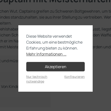
lichen Wut. Captains greifen zu Schweren Boltgewehren, um t
ndes standzuhalten, sie aus ihrer Stellung zu vertreiben. We
eitern.
lshaber der Space Marines die Stellung halten musst, liegst d
tzlichen Schutz bietet, sondern auch mit hervorragenden Waf
Diese Website verwendet
 er im Nah- und Fernkampf nützlich ist.
Cookies, um eine bestmögliche
n mit Meisterhaftem Schweren Boltgewehr gebaut werden und e
Erfahrung bieten zu können.
Mehr Informationen ...
t und müssen noch selbst
Akzeptieren
Nur technisch
Konfigurieren
notwendige
e. Von Kindern unter 36