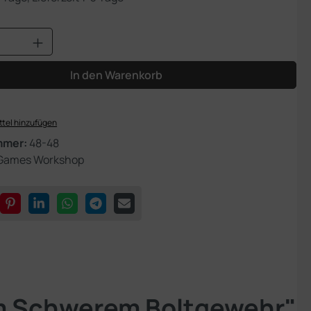
Anzahl: Gib den gewünschten Wert ein od
In den Warenkorb
tel hinzufügen
mmer:
48-48
Games Workshop
em Schwerem Boltgewehr"