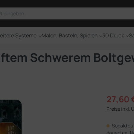
eitere Systeme
Malen, Basteln, Spielen
3D Druck
Sa
haftem Schwerem Boltg
Verkaufsprei
27,60 
Preise inkl. 
Sobald du 
dauert ca. 14