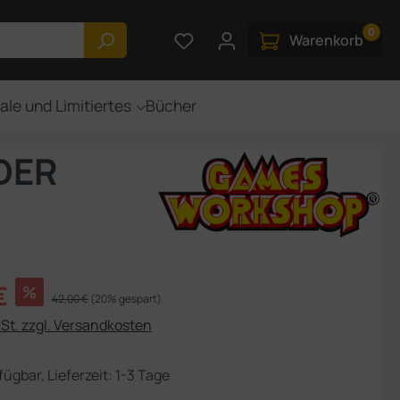
0
Du hast 0 Produkte auf dem M
Warenkorb
ale und Limitiertes
Bücher
DER
s:
€
%
Regulärer Preis:
42,00 €
(20% gespart)
USt. zzgl. Versandkosten
fügbar, Lieferzeit: 1-3 Tage