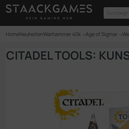
um Hauptinhalt springen
Zur Suche springen
Home
Neuheiten
Warhammer 40k
Age of Sigmar
We
CITADEL TOOLS: KUN
Bildergalerie überspringen