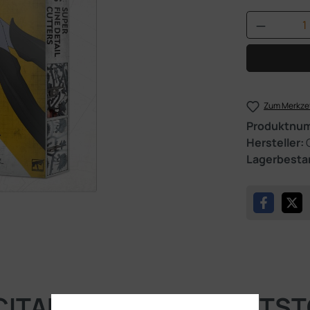
Produkt 
Zum Merkzet
Produktnu
Hersteller:
Lagerbesta
"CITADEL TOOLS: KUNSTS