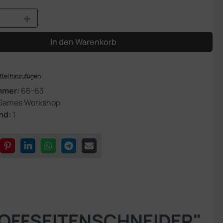
Anzahl: Gib den gewünschten Wert ein od
In den Warenkorb
tel hinzufügen
mmer:
66-63
Games Workshop
nd:
1
TOFFSEITENSCHNEIDER"