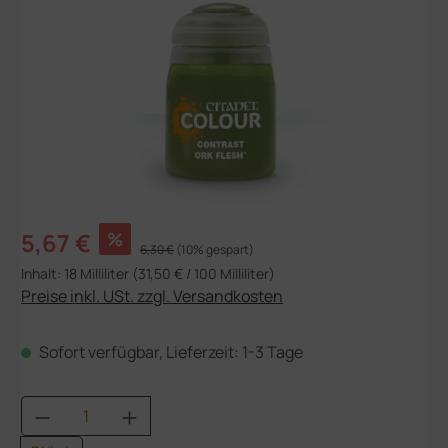
Verkaufspreis:
5,67 €
%
Regulärer Preis:
6,30 €
(10% gespart)
Inhalt:
18 Milliliter
(31,50 € / 100 Milliliter)
Preise inkl. USt. zzgl. Versandkosten
Sofort verfügbar, Lieferzeit: 1-3 Tage
Produkt Anzahl: Gib den gewünschten Wert