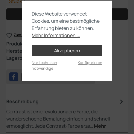
Stück
Diese Website verwendet
In den Warenkorb
Cookies, um eine bestmögliche
Erfahrung bieten zu können.
Mehr Informationen ...
Zum Merkzettel hinzufügen
Produktnummer:
29-22
Akzeptieren
Hersteller:
Games Workshop
Lagerbestand:
1
Nur technisch
Konfigurieren
notwendige
Beschreibung
Contrast ist eine revolutionaere Farbe, die
wunderschoene Bemalung einfach und schnell
ermoeglicht. Jede Contrast-Farbe erze…
Mehr