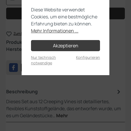
Diese Website verwendet
In den Warenkorb
Cookies, um eine bestmögliche
Erfahrung bieten zu können.
Mehr Informationen ...
Zum Merkzettel hinzufügen
Produktnummer:
64-51
Akzeptieren
Hersteller:
Games Workshop
Nur technisch
Konfigurieren
notwendige
Beschreibung
Dieses Set aus 12 Creeping Vines ist detailliertes,
flexibles Kunststoffgelände, das entworfen wurde, um
es um Geländestücke…
Mehr