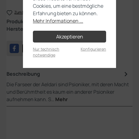
Cookies, um eine bestmögliche
Zum Merkzettel hinzufügen
Erfahrung bieten zu können.
Mehr Informationen ...
Produktnummer:
46-19
Hersteller:
Games Workshop
Akzeptieren
Nur technisch
Konfigurieren
notwendige
Beschreibung
Die Farseer der Aeldari sind Psioniker, mit deren Macht
und Berühmtheit es kaum ein anderer Psioniker
aufnehmen kann. S…
Mehr