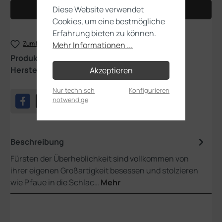
Diese Website verwendet
In den Warenkorb
Cookies, um eine bestmögliche
Erfahrung bieten zu können.
Zum Merkzettel hinzufügen
Mehr Informationen ...
Produktnummer:
83-96
Hersteller:
Games Workshop
Akzeptieren
Nur technisch
Konfigurieren
notwendige
Beschreibung
Fürsten der Überheblichkeit sind vollkommen von
ihrer eigenen Großartigkeit besessen und stolzieren
wie Pfaue in die Schlac…
Mehr