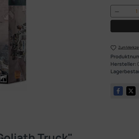
Produkt 
Zum Merkzet
Produktnu
Hersteller:
Lagerbesta
oliath Truck"