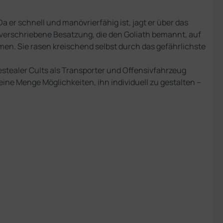
 er schnell und manövrierfähig ist, jagt er über das
erschriebene Besatzung, die den Goliath bemannt, auf
men. Sie rasen kreischend selbst durch das gefährlichste
estealer Cults als Transporter und Offensivfahrzeug
ne Menge Möglichkeiten, ihn individuell zu gestalten –