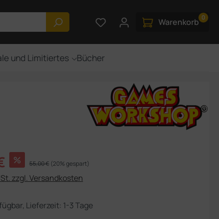
0
Du hast 0 Produkte auf dem M
Warenkorb
le und Limitiertes
Bücher
s:
€
%
Regulärer Preis:
55,00 €
(20% gespart)
USt. zzgl. Versandkosten
fügbar, Lieferzeit: 1-3 Tage