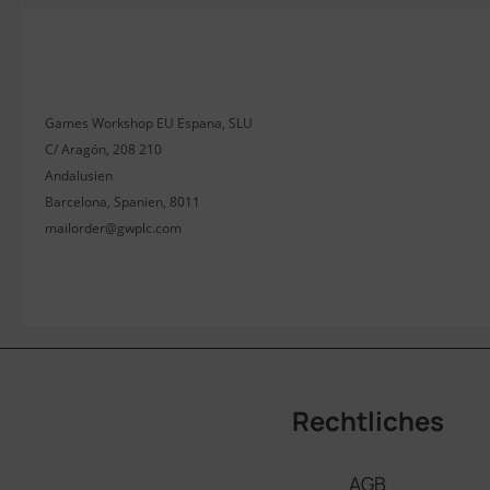
Games Workshop EU Espana, SLU
C/ Aragón, 208 210
Andalusien
Barcelona, Spanien, 8011
mailorder@gwplc.com
Rechtliches
AGB