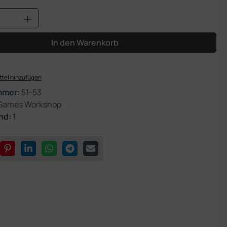
Anzahl: Gib den gewünschten Wert ein od
In den Warenkorb
tel hinzufügen
mmer:
51-53
Games Workshop
nd:
1