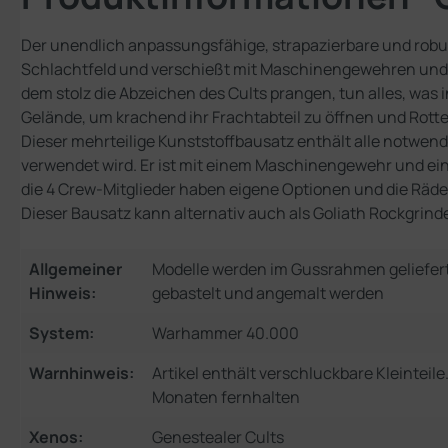
Der unendlich anpassungsfähige, strapazierbare und robuste
Schlachtfeld und verschießt mit Maschinengewehren und 
dem stolz die Abzeichen des Cults prangen, tun alles, was
Gelände, um krachend ihr Frachtabteil zu öffnen und Rotte
Dieser mehrteilige Kunststoffbausatz enthält alle notwend
verwendet wird. Er ist mit einem Maschinengewehr und ein
die 4 Crew-Mitglieder haben eigene Optionen und die Rä
Dieser Bausatz kann alternativ auch als Goliath Rockgrin
Allgemeiner
Modelle werden im Gussrahmen geliefer
Hinweis:
gebastelt und angemalt werden
System:
Warhammer 40.000
Warnhinweis:
Artikel enthält verschluckbare Kleinteil
Monaten fernhalten
Xenos:
Genestealer Cults