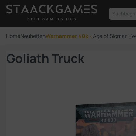
um Hauptinhalt springen
Zur Suche springen
Home
Neuheiten
Warhammer 40k
Age of Sigmar
W
Goliath Truck
Bildergalerie überspringen