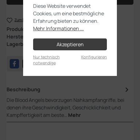
Diese Website verwendet
Cookies, um eine bestmögliche
Zum Merkzettel hinzufügen
Erfahrung bieten zu können.
Mehr Informationen ...
Produktnummer:
73-411
Hersteller:
Games Workshop
Lagerbestand:
1
Akzeptieren
Nur technisch
Konfigurieren
notwendige
Beschreibung
Die Blood Angels bevorzugen Nahkampfangriffe, bei
denen ihre Geschwindigkeit, Geschicklichkeit und
Kampffertigkeit am beste…
Mehr