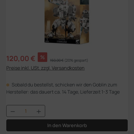
Verkaufspreis:
120,00 €
%
Regulärer Preis:
150,00 €
(20% gespart)
Preise inkl. USt. zzgl. Versandkosten
Sobald du bestellst, schicken wir den Goblin zum
Hersteller: das dauert ca. 14 Tage, Lieferzeit 1-3 Tage
Produkt Anzahl: Gib den gewünschten Wert
In den Warenkorb