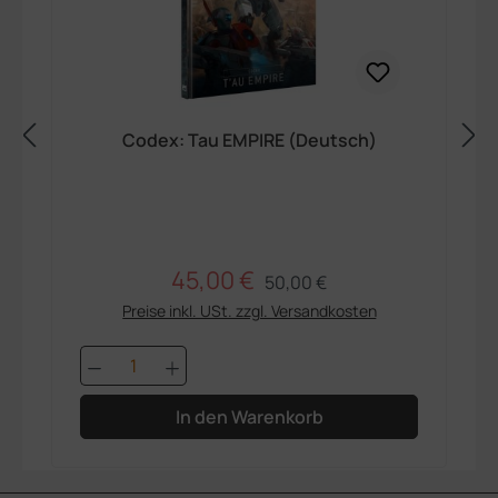
Codex: Tau EMPIRE (Deutsch)
45,00 €
Regulärer Preis:
Verkaufspreis:
50,00 €
Preise inkl. USt. zzgl. Versandkosten
Produkt Anzahl: Gib den gewünschten 
In den Warenkorb