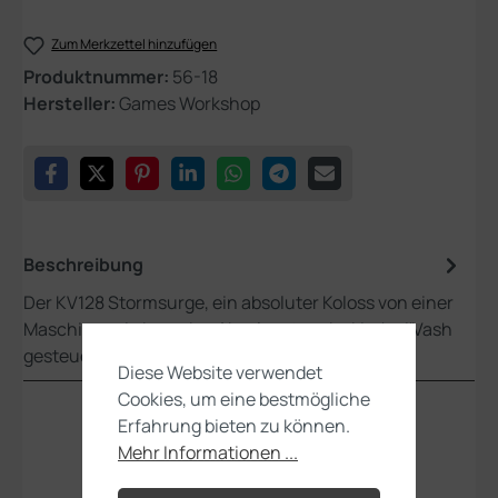
Zum Merkzettel hinzufügen
Produktnummer:
56-18
Hersteller:
Games Workshop
Beschreibung
Der KV128 Stormsurge, ein absoluter Koloss von einer
Maschine, wird von den Absolventen der Ves'oni'Vash
gesteuert und ist…
Mehr
Diese Website verwendet
Cookies, um eine bestmögliche
Erfahrung bieten zu können.
Mehr Informationen ...