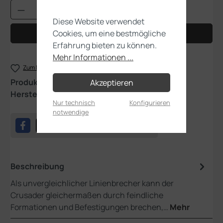
Produkt Anzahl: Gib den gewünschten Wert
Diese Website verwendet
Cookies, um eine bestmögliche
In den Warenkorb
Erfahrung bieten zu können.
Mehr Informationen ...
Zum Merkzettel hinzufügen
Produktnummer:
48-30
Akzeptieren
Hersteller:
Games Workshop
Nur technisch
Konfigurieren
notwendige
Beschreibung
Als unvergleichlicher Linienbrecher kann der
Crusader gleichermaßen durch feindliche
Formationen und Befestigungen brechen,…
Mehr