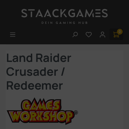
Zum Hauptinhalt springen
0
Du hast 0 Produk
Land Raider
Crusader /
Redeemer