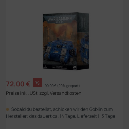
Bildergalerie überspringen
Verkaufspreis:
72,00 €
%
Regulärer Preis:
90,00 €
(20% gespart)
Preise inkl. USt. zzgl. Versandkosten
Sobald du bestellst, schicken wir den Goblin zum
Hersteller: das dauert ca. 14 Tage, Lieferzeit 1-3 Tage