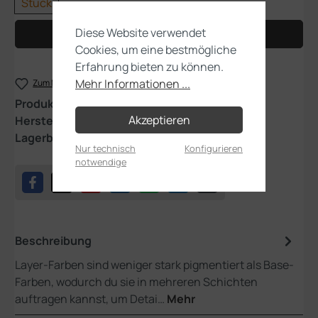
Stück
Diese Website verwendet
In den Warenkorb
Cookies, um eine bestmögliche
Erfahrung bieten zu können.
Mehr Informationen ...
Zum Merkzettel hinzufügen
Produktnummer:
22-03
Akzeptieren
Hersteller:
Games Workshop
Lagerbestand:
1
Nur technisch
Konfigurieren
notwendige
Beschreibung
Layer-Farben sind weniger stark pigmentiert als Base-
Farben, wodurch du sie in mehreren Schichten
auftragen kannst, um Detai…
Mehr