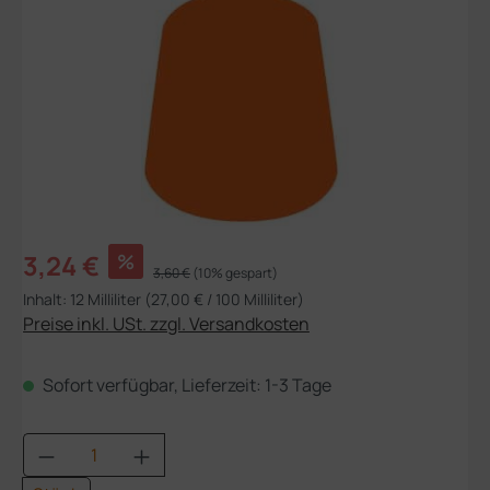
Verkaufspreis:
3,24 €
%
Regulärer Preis:
3,60 €
(10% gespart)
Inhalt:
12 Milliliter
(27,00 € / 100 Milliliter)
Preise inkl. USt. zzgl. Versandkosten
Sofort verfügbar, Lieferzeit: 1-3 Tage
Produkt Anzahl: Gib den gewünschten Wert