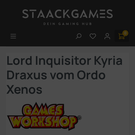
Zum Hauptinhalt springen
0
Du hast 0 Produk
Lord Inquisitor Kyria
Draxus vom Ordo
Xenos