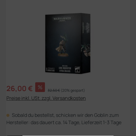
Bildergalerie überspringen
Verkaufspreis:
26,00 €
%
Regulärer Preis:
32,50 €
(20% gespart)
Preise inkl. USt. zzgl. Versandkosten
Sobald du bestellst, schicken wir den Goblin zum
Hersteller: das dauert ca. 14 Tage, Lieferzeit 1-3 Tage