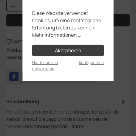
Produkt Anzahl: Gib den gewünschten Wert
Diese Website verwendet
Cookies, um eine bestmögliche
In den Warenkorb
Erfahrung bieten zu können.
Mehr Informationen ...
Zum Merkzettel hinzufügen
Produktnummer:
52-42
Akzeptieren
Hersteller:
Games Workshop
Nur technisch
Konfigurieren
notwendige
Beschreibung
Kyria Draxus ist ein kühner Lord Inquisitor des Ordo
Xenos, die auf die Jagd und das Ausmerzen der
Necron-Bedrohung speziali…
Mehr