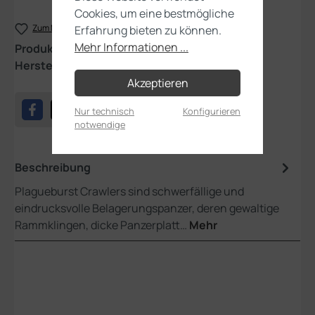
Cookies, um eine bestmögliche
Zum Merkzettel hinzufügen
Erfahrung bieten zu können.
Mehr Informationen ...
Produktnummer:
43-52
Hersteller:
Games Workshop
Akzeptieren
Nur technisch
Konfigurieren
notwendige
Beschreibung
Plagueburst Crawlers sind schwerfällige und
eindrucksvolle Belagerungspanzer, deren gewaltige
Rammklingen, dicke Panzerplatt…
Mehr