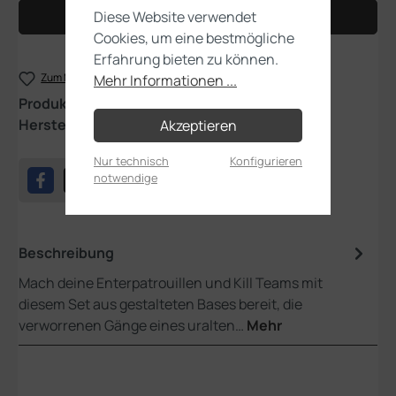
Diese Website verwendet
In den Warenkorb
Cookies, um eine bestmögliche
Erfahrung bieten zu können.
Zum Merkzettel hinzufügen
Mehr Informationen ...
Produktnummer:
66-72
Hersteller:
Games Workshop
Akzeptieren
Nur technisch
Konfigurieren
notwendige
Beschreibung
Mach deine Enterpatrouillen und Kill Teams mit
diesem Set aus gestalteten Bases bereit, die
verworrenen Gänge eines uralten…
Mehr