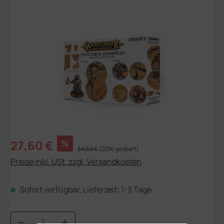
Bildergalerie überspringen
Verkaufspreis:
27,60 €
%
Regulärer Preis:
34,50 €
(20% gespart)
Preise inkl. USt. zzgl. Versandkosten
Sofort verfügbar, Lieferzeit: 1-3 Tage
Produkt Anzahl: Gib den gewünschten Wert