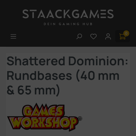
Zum Hauptinhalt springen
0
Du hast 0 Produk
Shattered Dominion:
Rundbases (40 mm
& 65 mm)