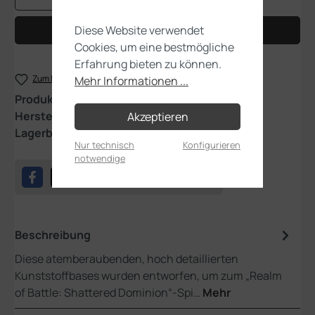
Diese Website verwendet
In den Warenkorb
Cookies, um eine bestmögliche
Erfahrung bieten zu können.
Zum Merkzettel hinzufügen
Mehr Informationen ...
Produktnummer:
66-97
Hersteller:
Games Workshop
Akzeptieren
Lagerbestand:
1
Nur technisch
Konfigurieren
notwendige
Beschreibung
Diese atemberaubenden, hoch detaillierten
Kunststoffbases wurden entworfen, um zum „Realm
of Battle: Shattered Dominion“-Spi…
Mehr