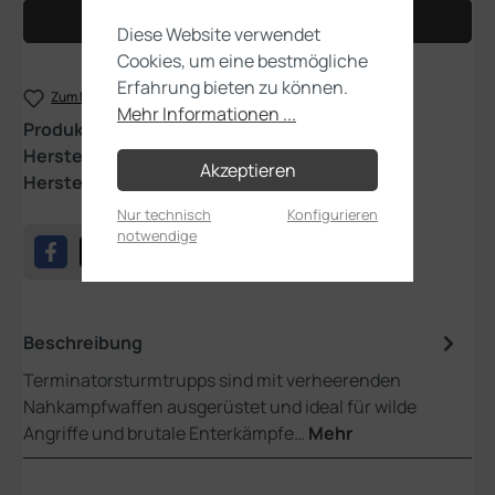
In den Warenkorb
Diese Website verwendet
Cookies, um eine bestmögliche
Erfahrung bieten zu können.
Zum Merkzettel hinzufügen
Mehr Informationen ...
Produktnummer:
48-34
Hersteller:
Games Workshop
Akzeptieren
Herstellernummer:
99120101454
Nur technisch
Konfigurieren
notwendige
Beschreibung
Terminatorsturmtrupps sind mit verheerenden
Nahkampfwaffen ausgerüstet und ideal für wilde
Angriffe und brutale Enterkämpfe…
Mehr