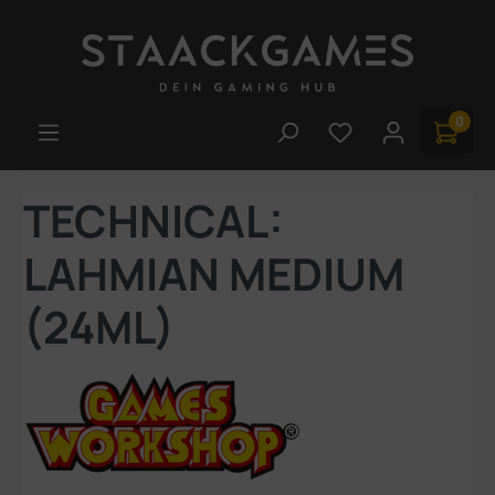
Zum Hauptinhalt springen
0
Du hast 0 Produk
TECHNICAL:
LAHMIAN MEDIUM
(24ML)