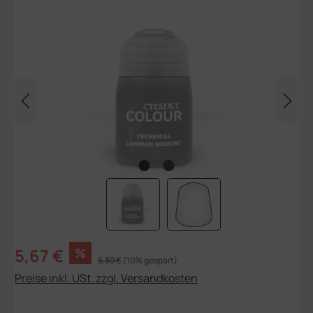
Bildergalerie überspringen
Verkaufspreis:
5,67 €
%
Regulärer Preis:
6,30 €
(10% gespart)
Preise inkl. USt. zzgl. Versandkosten