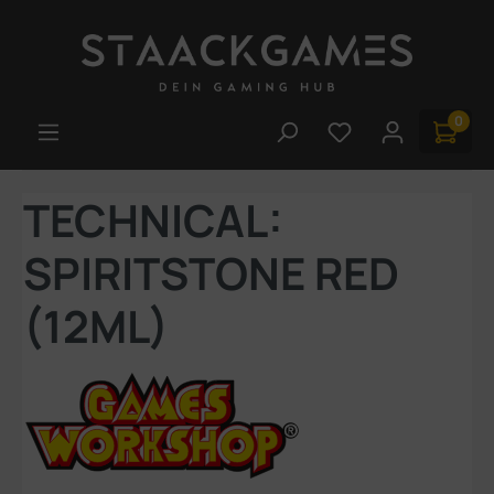
Zum Hauptinhalt springen
0
Du hast 0 Produk
TECHNICAL:
SPIRITSTONE RED
(12ML)