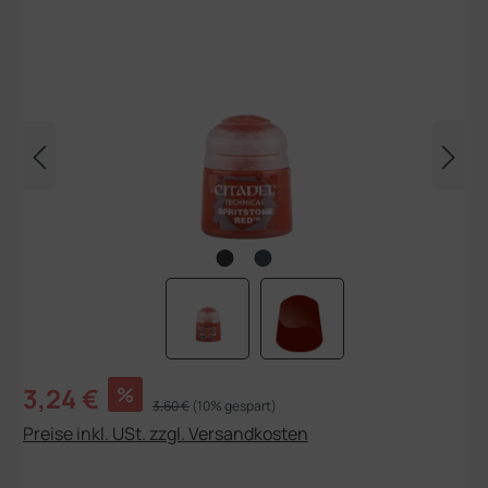
Bildergalerie überspringen
Verkaufspreis:
3,24 €
%
Regulärer Preis:
3,60 €
(10% gespart)
Preise inkl. USt. zzgl. Versandkosten