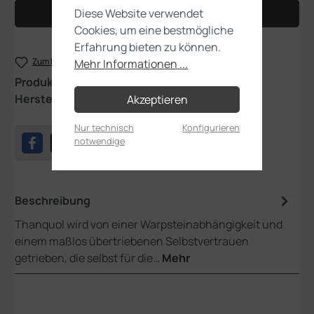
Diese Website verwendet
In den Warenkorb
Cookies, um eine bestmögliche
Erfahrung bieten zu können.
Zum Merkzettel hinzufügen
Mehr Informationen ...
Produktnummer:
90-16
Hersteller:
Games Workshop
Akzeptieren
Nur technisch
Konfigurieren
notwendige
Beschreibung
Thanquol wird von einer Warpsteinabhängigkeit und
einem maßlos übertriebenen Selbstvertrauen
getrieben, die selbst für die…
Mehr