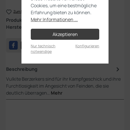
Cookies, um eine bestmögliche
Zum Merkzettel hinzufügen
Erfahrung bieten zu können.
Mehr Informationen ...
Produktnummer:
84-25
Hersteller:
Games Workshop
Akzeptieren
Nur technisch
Konfigurieren
notwendige
Beschreibung
Vulkite Berzerkers sind für ihr Kampfgeschick und ihre
Furchtlosigkeit im Angesicht von Feinden, die sie
deutlich überragen…
Mehr