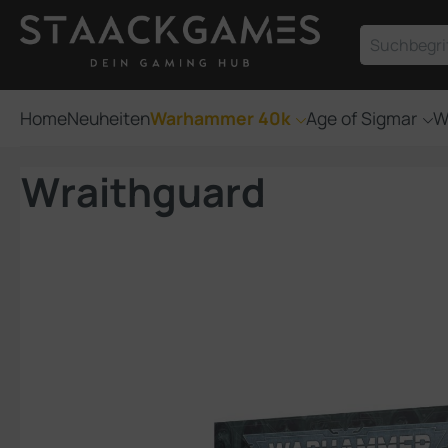
um Hauptinhalt springen
Zur Suche springen
Home
Neuheiten
Warhammer 40k
Age of Sigmar
W
Wraithguard
Bildergalerie überspringen