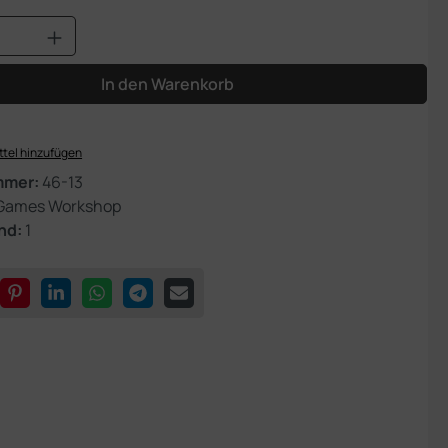
Anzahl: Gib den gewünschten Wert ein od
In den Warenkorb
tel hinzufügen
mmer:
46-13
Games Workshop
nd:
1