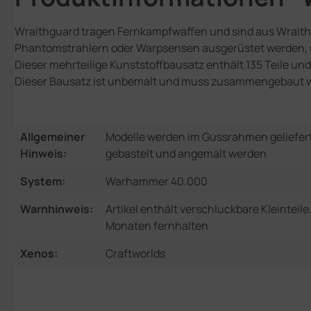
Wraithguard tragen Fernkampfwaffen und sind aus Wraith-Kr
Phantomstrahlern oder Warpsensen ausgerüstet werden, 
Dieser mehrteilige Kunststoffbausatz enthält 135 Teile un
Dieser Bausatz ist unbemalt und muss zusammengebaut we
Allgemeiner
Modelle werden im Gussrahmen geliefer
Hinweis:
gebastelt und angemalt werden
System:
Warhammer 40.000
Warnhinweis:
Artikel enthält verschluckbare Kleinteil
Monaten fernhalten
Xenos:
Craftworlds