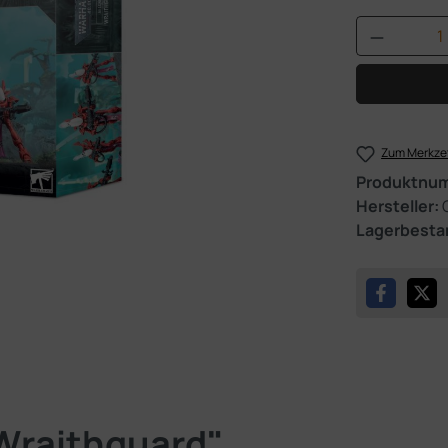
Produkt 
Zum Merkzet
Produktnu
Hersteller:
Lagerbesta
Wraithguard"