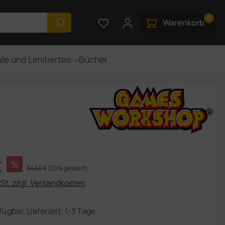
0
Du hast 0 Produkte auf dem M
Warenkorb
le und Limitiertes
Bücher
s:
€
%
Regulärer Preis:
51,50 €
(20% gespart)
USt. zzgl. Versandkosten
fügbar, Lieferzeit: 1-3 Tage