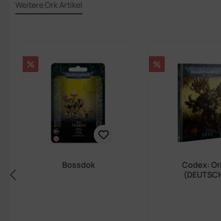
Weitere Ork Artikel
Produktgalerie überspringen
Rabatt
Rabatt
%
%
Bossdok
Codex: Or
(DEUTSC