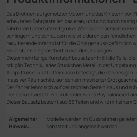
Das Dröhnen aufgemotzter Motorn und das Knistern von F
erbeuteten Fahrgestellen basieren, und sind durch hastig a
fahrbaren Untersatz mit großer Wahrscheinlichkeit in Einzel
schlingern und schleudern wie wild durch den feindliche
resultierende Inferno ist für die Orks genauso gefährlich 
Feuersturm eingeäschert zu werden, zu sorgen …
Dieser mehrteilige Kunststoffbausatz enthält die Teile, d
orkigän Technik, jedes Stückchen Metall in der Umgebung 
Auspuffrohre und Lufteinlässe befestigt, die den riesigen
massiver Räumschild, auf den ein maskierter Grot geschnall
Der Fahrer lehnt sich auf der rechten Seite hinaus und schi
Donnabüxä wedelt. Ein brüllender Burna Boy balanciert a
Dieser Bausatz besteht aus 65 Teilen und wird mit einem C
Allgemeiner
Modelle werden im Gussrahmen geliefer
Hinweis:
gebastelt und angemalt werden