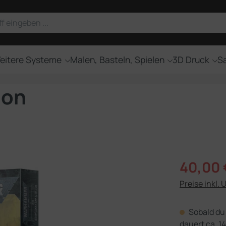
eitere Systeme
Malen, Basteln, Spielen
3D Druck
Sa
gon
Verkaufsprei
40,00 
Preise inkl. 
Sobald du 
dauert ca. 14