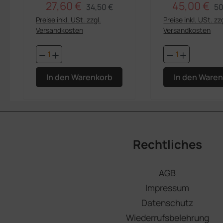
27,60 €
45,00 €
Regulärer Preis:
Re
Verkaufspreis:
Verkaufsprei
34,50 €
50
Preise inkl. USt. zzgl.
Preise inkl. USt. zzg
Versandkosten
Versandkosten
Produkt Anzahl: Gib den gewünsch
Produkt An
In den Warenkorb
In den Ware
Rechtliches
AGB
Impressum
Datenschutz
Wiederrufsbelehrung