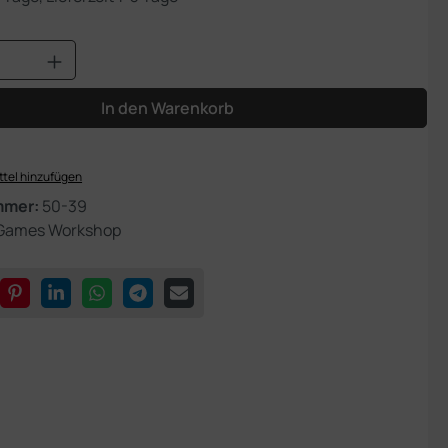
Anzahl: Gib den gewünschten Wert ein od
In den Warenkorb
tel hinzufügen
mmer:
50-39
Games Workshop