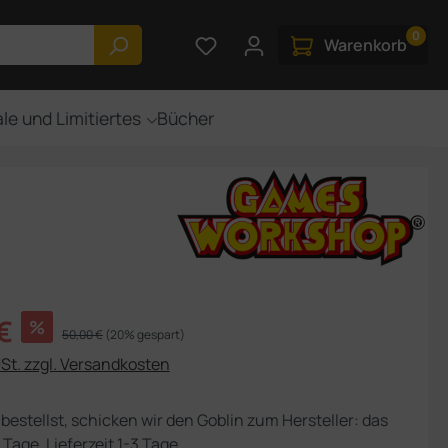
0
Du hast 0 Produkte auf dem M
Warenkorb
le und Limitiertes
Bücher
s:
€
%
Regulärer Preis:
50,00 €
(20% gespart)
USt. zzgl. Versandkosten
bestellst, schicken wir den Goblin zum Hersteller: das
 Tage, Lieferzeit 1-3 Tage