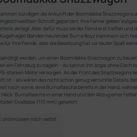
lammen kündigen die Ankunft der Boomdakka Snazzwagons an.
ngeschweißten Schrott gepanzert. Ihre Fahrer geben Vollgas, d
teile zerlegt. Aber dafür muss sie der Feind erst treffen und 
n Kugelhagel! Banden heulender Burna Boyz klammern sich fe
wie für ihre Feinde, aber die Besatzung hat vor lauter Spaß ke
ie benötigt werden, um einen Boomdakka Snazzwagon zu bauen. 
an ein Fahrzeug zu nageln – du kannst ihn sogar ohne Dach ba
, PS-starken Motor versorgen. An der Front des Snazzwagons be
t ist – als wären das nicht schon genug verrückte Details, be
elt nach vorne, eine Burnaflaschä bereits in der Hand, während
m Heck, Burnaflaschä in einer Hand und den Abzug einer Fett
itadel-Ovalbase (170 mm) geliefert.
t und müssen noch selbst