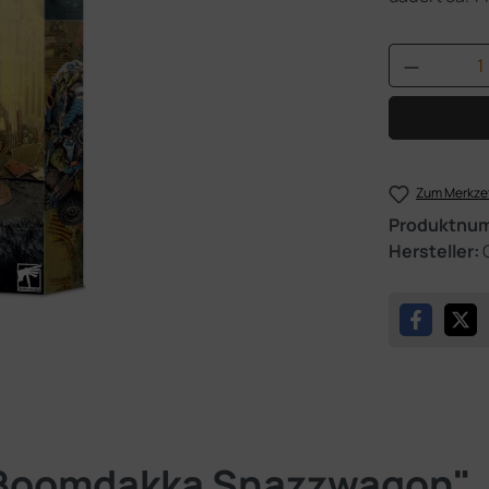
Produkt 
Zum Merkzet
Produktnu
Hersteller:
"Boomdakka Snazzwagon"