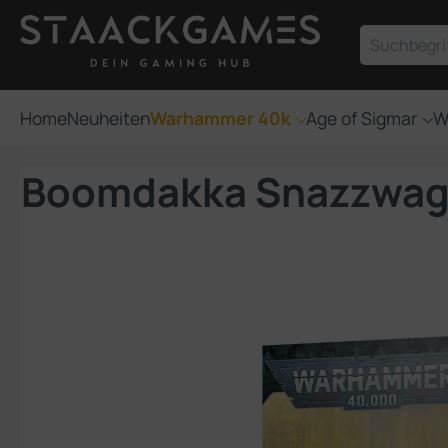
um Hauptinhalt springen
Zur Suche springen
Home
Neuheiten
Warhammer 40k
Age of Sigmar
W
Boomdakka Snazzwa
Bildergalerie überspringen