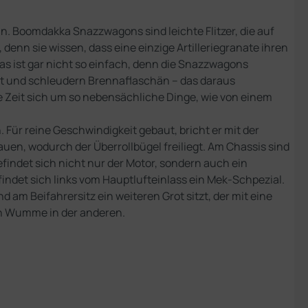
 Boomdakka Snazzwagons sind leichte Flitzer, die auf
enn sie wissen, dass eine einzige Artilleriegranate ihren
das ist gar nicht so einfach, denn die Snazzwagons
st und schleudern Brennaflaschän – das daraus
ine Zeit sich um so nebensächliche Dinge, wie von einem
Für reine Geschwindigkeit gebaut, bricht er mit der
uen, wodurch der Überrollbügel freiliegt. Am Chassis sind
findet sich nicht nur der Motor, sondern auch ein
findet sich links vom Hauptlufteinlass ein Mek-Schpezial.
 am Beifahrersitz ein weiteren Grot sitzt, der mit eine
en Wumme in der anderen.