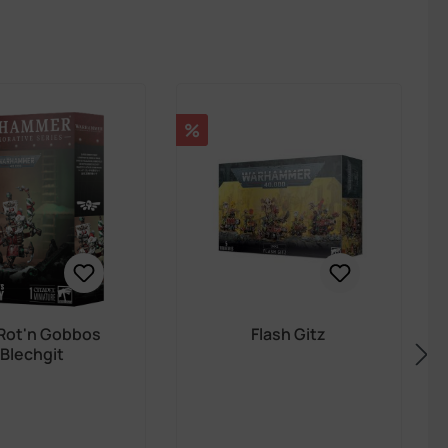
Rabatt
%
Rot'n Gobbos
Flash Gitz
Blechgit