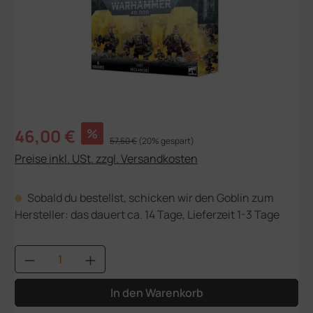
Verkaufspreis:
46,00 €
%
Regulärer Preis:
57,50 €
(20% gespart)
Preise inkl. USt. zzgl. Versandkosten
Sobald du bestellst, schicken wir den Goblin zum
Hersteller: das dauert ca. 14 Tage, Lieferzeit 1-3 Tage
Produkt Anzahl: Gib den gewünschten Wert
In den Warenkorb