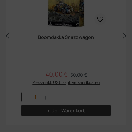
Boomdakka Snazzwagon
40,00 €
Regulärer Preis:
Verkaufspreis:
50,00 €
Preise inkl. USt. zzgl. Versandkosten
Produkt Anzahl: Gib den gewünschten 
In den Warenkorb