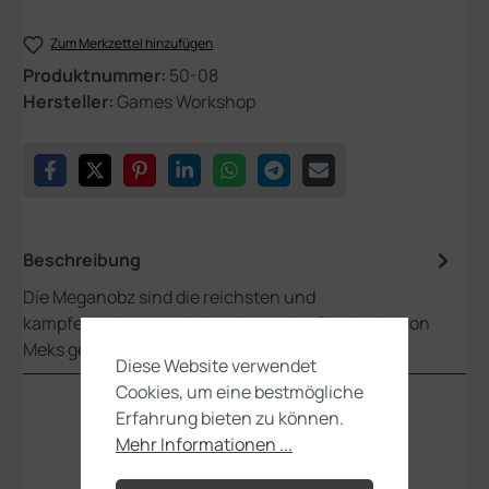
Zum Merkzettel hinzufügen
Produktnummer:
50-08
Hersteller:
Games Workshop
Beschreibung
Die Meganobz sind die reichsten und
kampferprobtesten Nobz, die es gibt. Sie sind in von
Meks gefertigte Megarüstungen gehü…
Mehr
Diese Website verwendet
Cookies, um eine bestmögliche
Erfahrung bieten zu können.
Mehr Informationen ...