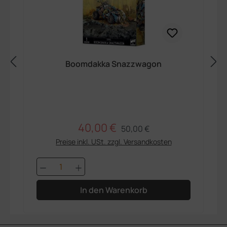
Boomdakka Snazzwagon
40,00 €
Regulärer Preis:
Verkaufspreis:
50,00 €
Preise inkl. USt. zzgl. Versandkosten
Produkt Anzahl: Gib den gewünschten 
In den Warenkorb