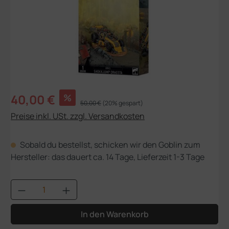
Verkaufspreis:
40,00 €
%
Regulärer Preis:
50,00 €
(20% gespart)
Preise inkl. USt. zzgl. Versandkosten
Sobald du bestellst, schicken wir den Goblin zum
Hersteller: das dauert ca. 14 Tage, Lieferzeit 1-3 Tage
Produkt Anzahl: Gib den gewünschten Wert
In den Warenkorb