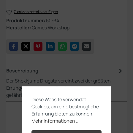
Zum Merkzettel hinzufügen
Produktnummer:
50-34
Hersteller:
Games Workshop
Beschreibung
Der Shokkjump Dragsta vereint zwei der größten
Errungenschaften der Zunft der Mekaniaks –
gefährlich schnelle Flitzer und ve…
Mehr
Diese Website verwendet
Cookies, um eine bestmögliche
Erfahrung bieten zu können.
Mehr Informationen ...